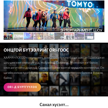
ОНЦГОЙ БҮТЭЭЛИЙГ ORI-ГООС
ХААНА ч ХЭЗЭЭ ч оюуны өмч, зохиогчийн эрхээр баталгаажсан (Шилэгдмэл
шоу цэнгээнт нэвтрүүлгүүд, Hollywood, Солонгос, Монголын нэг болон
олон ангит кино драмууд, Сонирхолтой хөгжилтэй хүүхдийн контентууд, Он
цагийн хэлхээ түүхт) бүтээлүүдийг нэг дороос шимтэн үзэх боломж бүрдэж
байна.
ORI-Д БҮРТГҮҮЛЭХ
Санал хүсэлт...