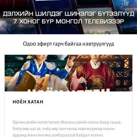
/
Одоо эфирт гарч байгаа нэвтрүүлгүүд
НОЁН ХАТАН
Орчин үеийн нэгэн тогооч Жосоны үеийн хатны биед гацна.
Хоёр өөр цаг үе, хоёр өөр зан чанар мөргөлдөхөд хааны
ордонд жинхэнэ эмх замбараагүй байдал эхэлнэ.