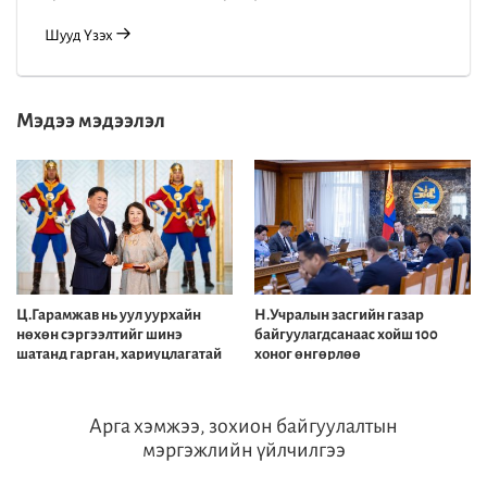
Шууд Үзэх
Мэдээ мэдээлэл
Ц.Гарамжав нь уул уурхайн
Н.Учралын засгийн газар
нөхөн сэргээлтийг шинэ
байгуулагдсанаас хойш 100
шатанд гарган, хариуцлагатай
хоног өнгөрлөө
уул уурхайг төлөвшүүлэхэд
2026-07-08
2026-07-08
манлайлан ажилласан
Арга хэмжээ, зохион байгуулалтын
мэргэжлийн үйлчилгээ