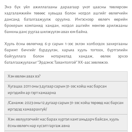
Энэ бүх үйл ажиллагааны дараагаар үнэт цаасны төвлөрсөн
хадгаламжийн төвөөс хувьцаа болон ногдол ашгийг өвлөгчийн
дансанд баталгаажуулж оруулна. Ингэснээр өвлөгч өөрийн
брокерын компанид хандан, ногдол ашгийн мөнгөө арилжааны
банкны данс руугаа шилжүүлэн авах юм байна.
Хууль ёсны өвлөгчид 6-р сарын 1-ээс эхлэн холбогдох захиргааны
баримт бичгийг бүрдүүлэн, харьяа хууль тогтоох, бүртгэлийн
байгууллага болон нотариатад хандаж, өвлөх эрхээ
баталгаажуулахыг “Эрдэнэс Тавантолгой” ХК-аас зөвлөжээ.
Хэн өвлөн авах вэ?
Хугацаа: 2011 оны 3 дугаар сарын 31-ээс хойш нас барсан
иргэдийн ар гэрт хамаарна
/Санамж: 2023 оны 12 дугаар сарын 31-ээс хойш төрөөд нас барсан
иргэдэд хамаарахгүй/
Хэн: өвлүүлэгчийг нас барах хүртэл хамт амьдарч байсан, хууль
ёсны өвлөгч нар хүсэлт гаргаж авна