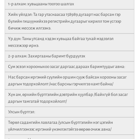
1-р алхам: хувьцааны тоогоо шалгах
Хийх үйлдэл: Та гар утаснаасаа 158989 дугаарт нас барсан гэр
бүлийн гишүүнийхээ регистрийн дугаарыг кирилл том үсгээр
бичиж мессеж илгээнэ.
Үр дүн: Таны утсанд хэдэн хувьцаа байгаа тухай мэдээлэл
мессежээр ирнэ.
2-р алхам: Захиргааны баримт бүрдүүлэх
Сум эсвэл хорооныхоо засаг даргаас дараах баримтуудыг авна:
Нас барсан иргэний сүүлийн оршин сууж байсан хорооны засаг
даргын тодорхойлолт /нас барсны гэрчилгээ хамт байна/
Хүн ам, өрхийн бүртгэлийн дэвтрийн хуулбар /байхгүй бол засаг
даргын тамгатай тодорхойлолт/
Улсын бүртгэл:
Төрөл садангийн лавлагаа /улсын бүртгэлийн нэг цэгийн
үйлчилгээнээс иргэний үнэмлэхтэйгээ өөрөө очиж авна/