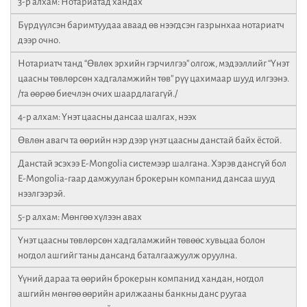
3-р алхам: Нотариатад хандах
Бүрдүүлсэн баримтуудаа аваад өв нээгдсэн газрынхаа нотариатч
дээр очно.
Нотариатч танд “Өвлөх эрхийн гэрчилгээ” олгож, мэдээллийг “Үнэт
цаасны төвлөрсөн хадгаламжийн төв” рүү цахимаар шууд илгээнэ.
/та өөрөө биечлэн очих шаардлагагүй./
4-р алхам: Үнэт цаасны дансаа шалгах, нээх
Өвлөн авагч та өөрийн нэр дээр үнэт цаасны данстай байх ёстой.
Данстай эсэхээ E-Mongolia системээр шалгана. Хэрэв дансгүй бол
E-Mongolia-гаар дамжуулан брокерын компанид дансаа шууд
нээлгээрэй.
5-р алхам: Мөнгөө хүлээн авах
Үнэт цаасны төвлөрсөн хадгаламжийн төвөөс хувьцаа болон
ногдол ашгийг таны дансанд баталгаажуулж оруулна.
Үүний дараа та өөрийн брокерын компанид хандан, ногдол
ашгийн мөнгөө өөрийн арилжааны банкны данс руугаа