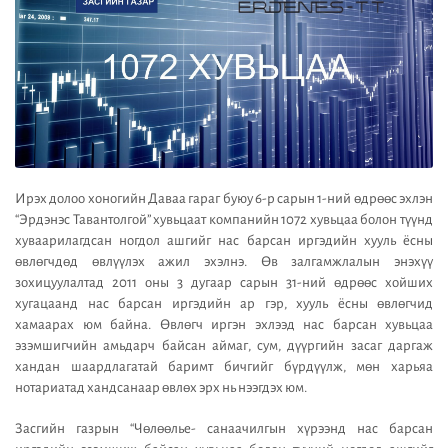
Ирэх долоо хоногийн Даваа гараг буюу 6-р сарын 1-ний өдрөөс эхлэн
“Эрдэнэс Тавантолгой” хувьцаат компанийн 1072 хувьцаа болон түүнд
хуваарилагдсан ногдол ашгийг нас барсан иргэдийн хууль ёсны
өвлөгчдөд өвлүүлэх ажил эхэлнэ. Өв залгамжлалын энэхүү
зохицуулалтад 2011 оны 3 дугаар сарын 31-ний өдрөөс хойших
хугацаанд нас барсан иргэдийн ар гэр, хууль ёсны өвлөгчид
хамаарах юм байна. Өвлөгч иргэн эхлээд нас барсан хувьцаа
эзэмшигчийн амьдарч байсан аймаг, сум, дүүргийн засаг даргаж
хандан шаардлагатай баримт бичгийг бүрдүүлж, мөн харьяа
нотариатад хандсанаар өвлөх эрх нь нээгдэх юм.
Засгийн газрын “Чөлөөлье- санаачилгын хүрээнд нас барсан