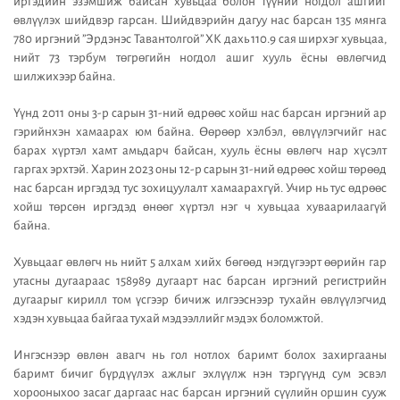
иргэдийн эзэмшиж байсан хувьцаа болон түүний ногдол ашгийг
өвлүүлэх шийдвэр гарсан. Шийдвэрийн дагуу нас барсан 135 мянга
780 иргэний ”Эрдэнэс Тавантолгой” ХК дахь 110.9 сая ширхэг хувьцаа,
нийт 73 тэрбум төгрөгийн ногдол ашиг хууль ёсны өвлөгчид
шилжихээр байна.
Үүнд 2011 оны 3-р сарын 31-ний өдрөөс хойш нас барсан иргэний ар
гэрийнхэн хамаарах юм байна. Өөрөөр хэлбэл, өвлүүлэгчийг нас
барах хүртэл хамт амьдарч байсан, хууль ёсны өвлөгч нар хүсэлт
гаргах эрхтэй. Харин 2023 оны 12-р сарын 31-ний өдрөөс хойш төрөөд
нас барсан иргэдэд тус зохицуулалт хамаарахгүй. Учир нь тус өдрөөс
хойш төрсөн иргэдэд өнөөг хүртэл нэг ч хувьцаа хуваарилаагүй
байна.
Хувьцааг өвлөгч нь нийт 5 алхам хийх бөгөөд нэгдүгээрт өөрийн гар
утасны дугаараас 158989 дугаарт нас барсан иргэний регистрийн
дугаарыг кирилл том үсгээр бичиж илгээснээр тухайн өвлүүлэгчид
хэдэн хувьцаа байгаа тухай мэдээллийг мэдэх боломжтой.
Ингэснээр өвлөн авагч нь гол нотлох баримт болох захиргааны
баримт бичиг бүрдүүлэх ажлыг эхлүүлж нэн тэргүүнд сум эсвэл
хорооныхоо засаг даргаас нас барсан иргэний сүүлийн оршин сууж