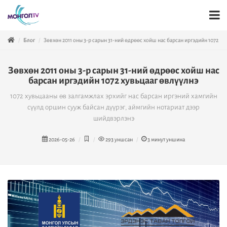
Блог
Зөвхөн 2011 оны 3-р сарын 31-ний өдрөөс хойш нас барсан иргэдийн 1072 ху
Зөвхөн 2011 оны 3-р сарын 31-ний өдрөөс хойш нас
барсан иргэдийн 1072 хувьцааг өвлүүлнэ
1072 хувьцааны өв залгамжлах эрхийг нас барсан иргэний хамгийн
сүүлд оршин сууж байсан дүүрэг, аймгийн нотариат дээр
шийдвэрлэнэ
2026-05-26
293
уншсан
3
минут уншина