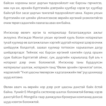
байсан хорооны засаг даргын тодорхойлолт нас барсны гэрчилгээ,
мөн хүн ам, өрхийн бүртгэлийн дэвтрийн хуулбар хэрэв тус хуулбар
байхгүй бол засаг даргын тамгатай тодорхойлолт авна. Харин улсын
бүртгэлийн нэг цэгийн үйлчилгээнээс өөрийн иргэний үнэмлэхтэйгээ
очиж төрөл садангийн лавлагаа авах юм байна.
Ингэснээр өвлөгч иргэн та нотариатаар баталгаажуулах ажлыг
эхлүүлнэ. Ингэхдээ Монгол улсын иргэний хууль болон нотариатын
тухай хуулиар өв залгамжлалын хэргийг дуртай нотариат дээрээ очиж
шийдүүлж болдоггүй, заавал хуулиар тогтоосон харьяаллын дагуу
шийдвэрлэдэг. Тиймээс нас барсан иргэний хамгийн сүүлд оршин
сууж байсан бүртгэлтэй аймаг, сум, дүүргийн харьяалалд буй аль ч
нотариат дээр очих боломжтой. Ингэснээр таны бүрдүүлсэн
материалыг шалгаж, нотариатч танд “Өвлөх эрхийн гэрчилгээ” олгон,
мэдээллийг “Үнэт цаасны төвлөрсөн хадгаламжийн төв” рүү цахимаар
шууд илгээнэ.
Өвлөн авагч нь өөрийн нэр дээр үнэт цаасны данстай байх ёстой
байна. Үүнийг E-Mongolia системээр шалгах боломжтой бөгөөд хэрэв
дансгүй бол E-Mongolia-гаар дамжуулан брокерын компанид дансаа
шууд нээлгэх боломжтой.