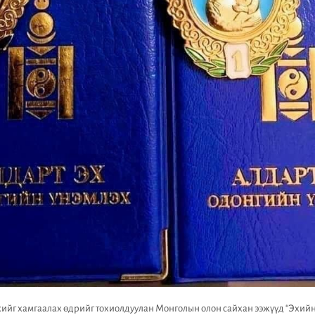
ийг хамгаалах өдрийг тохиолдуулан Монголын олон сайхан ээжүүд “Эхийн