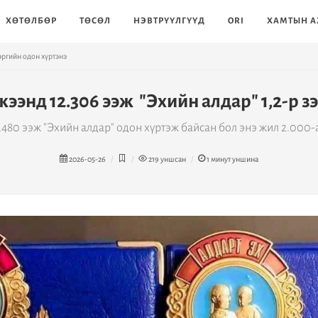
ХӨТӨЛБӨР
ТӨСӨЛ
НЭВТРҮҮЛГҮҮД
ORI
ХАМТЫН А
эргийн одон хүртэнэ
ээнд 12.306 ээж "Эхийн алдар" 1,2-р з
4.480 ээж "Эхийн алдар" одон хүртэж байсан бол энэ жил 2.000-
2026-05-26
219
уншсан
1
минут уншина