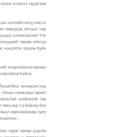
гасаж 12 мянга гаруй ээж
аас хамгийн залуу ээж 22
эн ээжүүдэд олгодог нэр
уулдаг уламжлалтай. Нэг
 эхчүүдийг төрөөс ийнхүү
с хүндэтгэл үзүүлж буйн
эрийг илэрхийлсэн төрийн
 илэрхийлж байна.
 Тухайлбал, өнгөрсөн онд
а. Улсын хэмжээнд төрөлт
айгаатай холбоотой гэж
 1963 онд 7.9 байсан бол
айдал өөрчлөгдөхөд хүрч
онцоллоо.
лон сөрөг нөлөө үзүүлэх