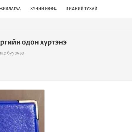
ЖИЛЛАГАА
ХҮНИЙ НӨӨЦ
БИДНИЙ ТУХАЙ
эргийн одон хүртэнэ
аар буурчээ