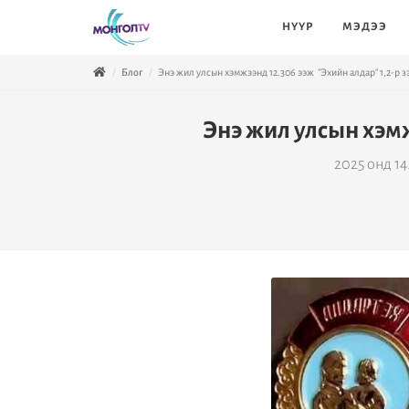
НҮҮР
МЭДЭЭ
Блог
Энэ жил улсын хэмжээнд 12.306 ээж "Эхийн алдар" 1,2-р з
Энэ жил улсын хэмж
2025 онд 1