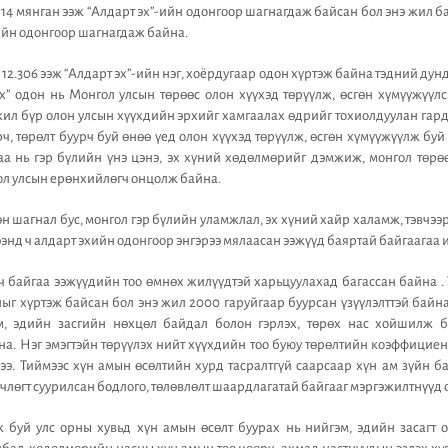
14 мянган ээж “Алдарт эх”-ийн одонгоор шагнагдаж байсан бол энэ жил ба
гийн одонгоор шагнагдаж байна.
12.306 ээж “Алдарт эх”-ийн нэг, хоёрдугаар одон хүртэж байна тэдний дунд
эх” одон нь Монгол улсын төрөөс олон хүүхэд төрүүлж, өсгөн хүмүүжүүлс
жил бүр олон улсын хүүхдийн эрхийг хамгаалах өдрийг тохиолдуулан гард
ч, төрөлт буурч буй өнөө үед олон хүүхэд төрүүлж, өсгөн хүмүүжүүлж буй
а нь гэр бүлийн үнэ цэнэ, эх хүний хөдөлмөрийг дэмжиж, монгол төрөө
ол улсын ерөнхийлөгч онцолж байна.
хөн шагнал бус, монгол гэр бүлийн уламжлал, эх хүний хайр халамж, тэвчэ
рээнд ч алдарт эхийн одонгоор энгэрээ мялаасан ээжүүд баяртай байгаагаа
вч байгаа ээжүүдийн тоо өмнөх жилүүдтэй харьцуулахад багассан байна .
лыг хүртэж байсан бол энэ жил 2000 гаруйгаар буурсан үзүүлэлттэй байн
м, эдийн засгийн нөхцөл байдал болон гэрлэх, төрөх нас хойшилж б
а. Нэг эмэгтэйн төрүүлэх нийт хүүхдийн тоо буюу төрөлтийн коэффициент
чээ. Тиймээс хүн амын өсөлтийн хурд тасралтгүй саарсаар хүн ам зүйн б
члөгт суурилсан бодлого, төлөвлөлт шаардлагатай байгааг мэргэжилтнүүд 
 буй улс орны хувьд хүн амын өсөлт буурах нь нийгэм, эдийн засагт о