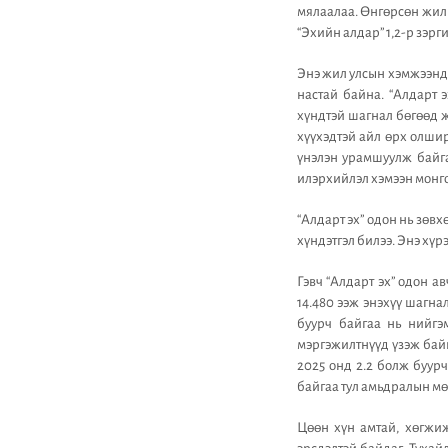
мялаалаа. Өнгөрсөн жил 
“Эхийн алдар” 1,2-р зэр
Энэ жил улсын хэмжээнд 
настай байна. “Алдарт 
хүндтэй шагнал бөгөөд 
хүүхэдтэй айл өрх олшир
үнэлэн урамшуулж байга
илэрхийлэл хэмээн монг
“Алдарт эх” одон нь зөв
хүндэтгэл билээ. Энэ хү
Гэвч “Алдарт эх” одон а
14.480 ээж энэхүү шагна
буурч байгаа нь нийгэ
мэргэжилтнүүд үзэж байн
2025 онд 2.2 болж буур
байгаа тул амьдралын мө
Цөөн хүн амтай, хөгжиж