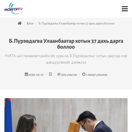
Блог
Б.Пүрэвдагва Улаанбаатар хотын 37 дахь дарга боллоо
Б.Пүрэвдагва Улаанбаатар хотын 37 дахь дарга
боллоо
НИТХ-ын төлөөлөгчдийн 80 хувь нь Б.Пүрэвдагвыг хотын даргад нэр
дэвшүүлэхийг дэмжлээ
2026-05-27
303
уншсан
1
минут уншина