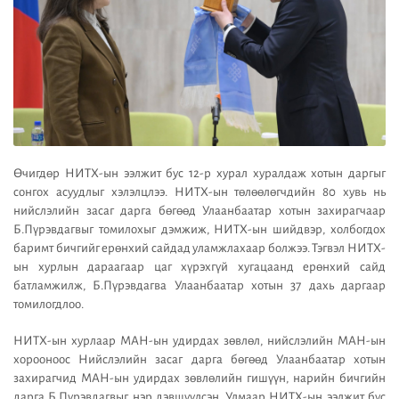
Өчигдөр НИТХ-ын ээлжит бус 12-р хурал хуралдаж хотын даргыг
сонгох асуудлыг хэлэлцлээ. НИТХ-ын төлөөлөгчдийн 80 хувь нь
нийслэлийн засаг дарга бөгөөд Улаанбаатар хотын захирагчаар
Б.Пүрэвдагвыг томилохыг дэмжиж, НИТХ-ын шийдвэр, холбогдох
баримт бичгийг ерөнхий сайдад уламжлахаар болжээ. Тэгвэл НИТХ-
ын хурлын дараагаар цаг хүрэхгүй хугацаанд ерөнхий сайд
батламжилж, Б.Пүрэвдагва Улаанбаатар хотын 37 дахь даргаар
томилогдлоо.
НИТХ-ын хурлаар МАН-ын удирдах зөвлөл, нийслэлийн МАН-ын
хорооноос Нийслэлийн засаг дарга бөгөөд Улаанбаатар хотын
захирагчид МАН-ын удирдах зөвлөлийн гишүүн, нарийн бичгийн
дарга Б.Пүрэвдагвыг нэр дэвшүүлсэн. Улмаар НИТХ-ын ээлжит бус