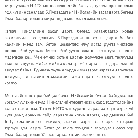
12-р хурлаар НИТХ-ын төлөөлөгчдийн 80 хувь, хуралд оролцогсдын
92.3 хувийн саналаар Б.Пүрэвдагвыг Нийслэлийн засаг дарга бөгөөд
Улаанбаатар хотын захирагчид томилохыг дэмжсэн юм.
Тэгвэл Нийслэлийн засаг дарга бөгөөд Улаанбаатар хотын
захирагчид нэр дэвшигч Б.Пүрэвдагва нь хотын дарга болбол
хамгийн эхэнд зам, бетон, цементээс илүү иргэд рүүгээ чиглэсэн
ногоон байгууламж бүтээн байгуулах ажлыг хэрэгжүүлнэ гэдгээ
мэдэгдсэн юм. Мөн өмнөх хотын даргын эхлүүлсэн мега төслүүдэд
шалгалт явуулж, Нийслэлийн ажилд эрэмбэ гарган, шат дараалалтай
явуулах байна. Түүнчлэн туулын хурдны зам зэрэг маргаан дагуулсан
төслүүдэд иргэдийн дэмжлэгийг авсан цагт хэрэгжүүлнэ гэдгээ
хэллээ.
Мөн дайны нөхцөл байдал болон Нийслэлийн бүтээн байгуулалтыг
үргэлжлүүлэхийн тулд Нийслэлийн төсөвт ирэх 6 сард тодотгол хийнэ
гэдгээ хэлсэн юм. Тэгвэл НИТХ-ын хурлын дараагаар цаг хүрэхгүй
хугацаанд ерөнхий сайд дараагийн хотын даргад нэр дэвшээд буй
Б.Пүрэвдагвийг батламжилж, засгийн газрын хэрэг эрхлэх газрын
тэргүүн дэд дарга Батцэцэг тамга тэмдгийг гардуулан өгсөнөөр
Улаанбаатар хотын 37 дахь даргаар томилогдож байна.