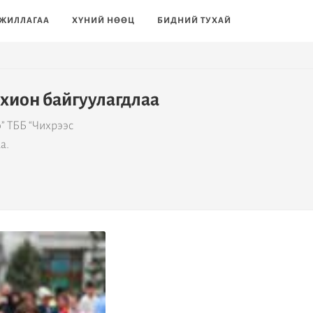
ЖИЛЛАГАА
ХҮНИЙ НӨӨЦ
БИДНИЙ ТУХАЙ
охион байгуулагдлаа
” ТББ “Чихрээс
а.