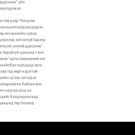
 дурсамж” үйл
баярлуулжээ.
 төв дээр “Чихрээс
ээ нь алслагдсан дүүрэг,
өөд энэ жилийн хувьд
үзүүлээд зогсохгүй тэдэнд
Чихрээс үнэтэй дурсамж”
а төдийгүй цаашид ч энэ
самж” арга хэмжээний нэг
ухайлбал хүүхдүүд арга
эр тэд өөрт хэрэгтэй
йн зүгээс сэтгэгдэл
э илэрхийлж байсан юм.
эгч нартаа маш их
үхдийг баярлуулахаар
 цаашид төр болоод