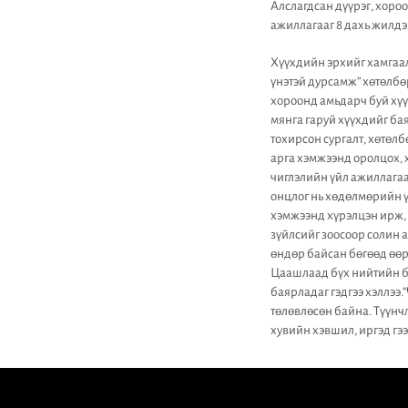
Алслагдсан дүүрэг, хоро
ажиллагааг 8 дахь жилдэ
Хүүхдийн эрхийг хамгаа
үнэтэй дурсамж” хөтөлбөр
хороонд амьдарч буй хүү
мянга гаруй хүүхдийг бая
тохирсон сургалт, хөтөлб
арга хэмжээнд оролцох, 
чиглэлийн үйл ажиллагаа
онцлог нь хөдөлмөрийн ү
хэмжээнд хүрэлцэн ирж, 
зүйлсийг зоосоор солин 
өндөр байсан бөгөөд өөр
Цаашлаад бүх нийтийн ба
баярладаг гэдгээ хэллээ
төлөвлөсөн байна. Түүнч
хувийн хэвшил, иргэд гэ