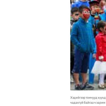
Хэдийгээр томчууд хүүхд
чадахгүй байгаа ч зарим