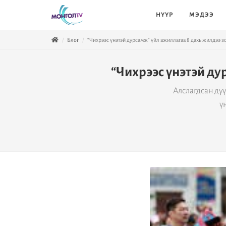
НҮҮР
МЭДЭЭ
Блог
“Чихрээс үнэтэй дурсамж” үйл ажиллагаа 8 дахь жилдээ з
“Чихрээс үнэтэй ду
Алслагдсан дү
ү