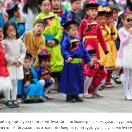
ийн эрхийг бүрэн хангахгүй, бүгдийг тэгш боловсролд хамруулж, эрүүл, а
 цөөхөн байгууллага, хамт олон энэ баярын өдөр хүүхдүүдэд дурсамж бүтэ