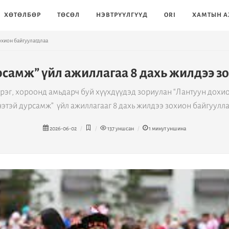
ХӨТӨЛБӨР
ТӨСӨЛ
НЭВТРҮҮЛГҮҮД
ORI
ХАМТЫН А
охион байгуулагдлаа
рсамж” үйл ажиллагаа 8 дахь жилдээ з
үрэг, хороонд амьдарч буй хүүхдүүдэд зориулан “Лантуун дохио
нэтэй дурсамж” үйл ажиллагааг 8 дахь жилдээ зохион байгуулла
2026-06-02
137
уншсан
1
минут уншина