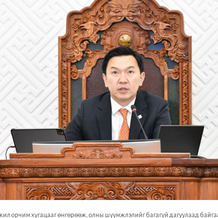
жил орчим хугацааг өнгөрөөж, олны шүүмжлэлийг багагүй дагуулаад байг