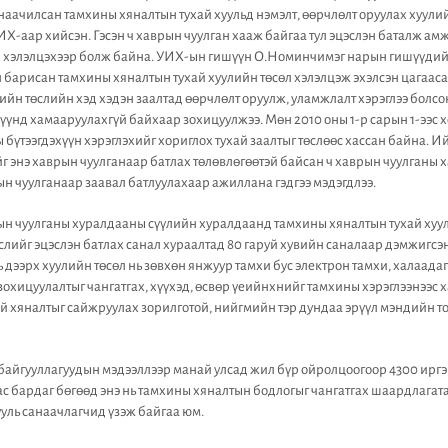
ачилсан тамхины хяналтын тухай хуульд нэмэлт, өөрчлөлт оруулах хуули
ИХ-аар хийсэн. Гэсэн ч хаврын чуулган хааж байгаа тул эцэслэн баталж а
н хэлэлцэхээр болж байна. УИХ-ын гишүүн О.Номинчимэг нарын гишүүдий
 барисан тамхины хяналтын тухай хуулийн төсөл хэлэлцэж эхэлсэн цагаас
ийн төслийн хэд хэдэн заалтад өөрчлөлт оруулж, уламжлалт хэрэглээ болсо
хүүнд хамааруулахгүй байхаар зохицуулжээ. Мөн 2010 оны 1-р сарын 1-ээс 
 бүтээгдэхүүн хэрэглэхийг хориглох тухай заалтыг төслөөс хассан байна.
г энэ хаврын чуулганаар батлах төлөвлөгөөтэй байсан ч хаврын чуулганы 
 чуулганаар заавал батлуулахаар ажиллана гэдгээ мэдэгдлээ.
н чуулганы хуралдааны сүүлийн хуралдаанд тамхины хяналтын тухай хуул
өслийг эцэслэн батлах санал хураалтад 80 гаруй хувийн саналаар дэмжигсэн
 дээрх хуулийн төсөл нь зөвхөн янжуур тамхи бус электрон тамхи, халаадаг
зохицуулалтыг чангатгах, хүүхэд, өсвөр үеийнхнийг тамхины хэрэглээнээс 
ий хяналтыг сайжруулах зорилготой, нийгмийн тэр дундаа эрүүл мэндийн т
байгууллагуудын мэдээллээр манай улсад жил бүр ойролцоогоор 4300 ирг
нас бардаг бөгөөд энэ нь тамхины хяналтын бодлогыг чангатгах шаардлагата
ууль санаачлагчид үзэж байгаа юм.