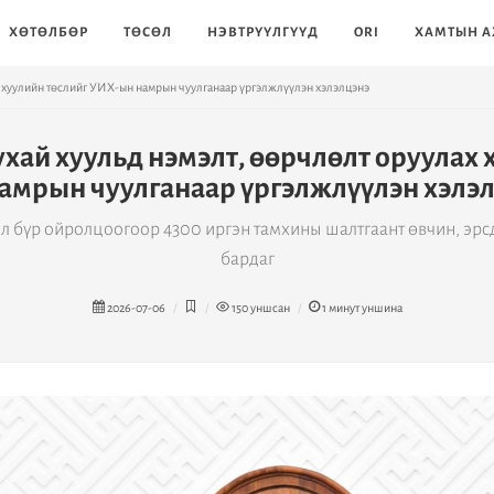
ХӨТӨЛБӨР
ТӨСӨЛ
НЭВТРҮҮЛГҮҮД
ORI
ХАМТЫН А
х хуулийн төслийг УИХ-ын намрын чуулганаар үргэлжлүүлэн хэлэлцэнэ
хай хуульд нэмэлт, өөрчлөлт оруулах 
амрын чуулганаар үргэлжлүүлэн хэлэ
л бүр ойролцоогоор 4300 иргэн тамхины шалтгаант өвчин, эрсд
бардаг
2026-07-06
150
уншсан
1
минут уншина