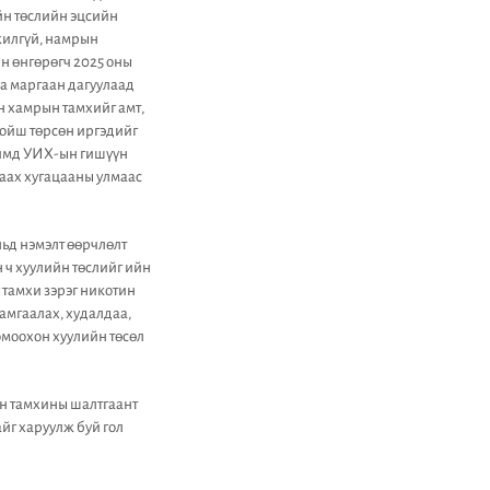
йн төслийн эцсийн
мжилгүй, намрын
н өнгөрөгч 2025 оны
аа маргаан дагуулаад
н хамрын тамхийг амт,
хойш төрсөн иргэдийг
 Иймд УИХ-ын гишүүн
хаах хугацааны улмаас
ьд нэмэлт өөрчлөлт
 ч хуулийн төслийг ийн
 тамхи зэрэг никотин
хамгаалах, худалдаа,
омоохон хуулийн төсөл
эн тамхины шалтгаант
йг харуулж буй гол