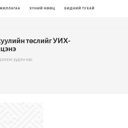
ЖИЛЛАГАА
ХҮНИЙ НӨӨЦ
БИДНИЙ ТУХАЙ
хуулийн төслийг УИХ-
лцэнэ
элээс үүдэн нас