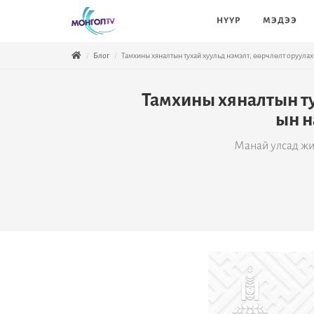
НҮҮР
МЭДЭЭ
Блог
Тамхины хяналтын тухай хуульд нэмэлт, өөрчлөлт оруула
Тамхины хяналтын ту
ын н
Манай улсад жи