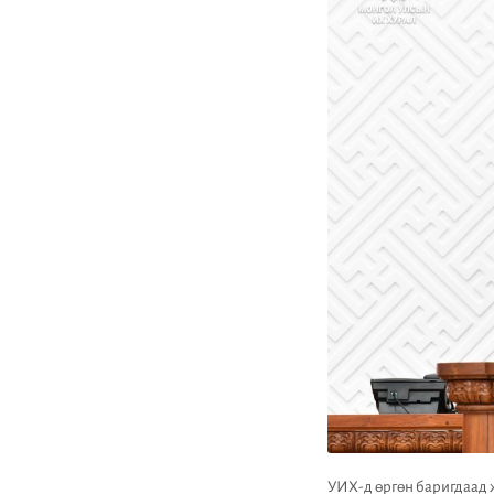
УИХ-д өргөн баригдаад 