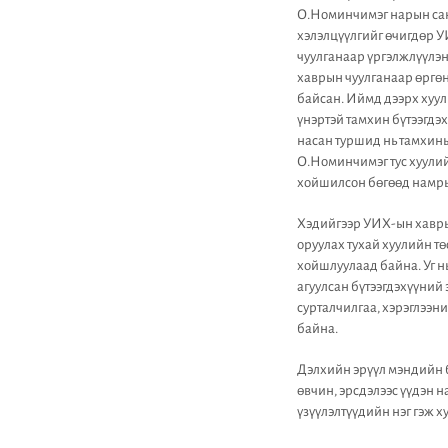
О.Номинчимэг нарын сана
хэлэлцүүлгийг өчигдөр У
чуулганаар үргэлжлүүлэ
хаврын чуулганаар өргөн
байсан. Иймд дээрх хуул
үнэртэй тамхин бүтээгдэ
насан туршид нь тамхины
О.Номинчимэг тус хуулий
хойшилсон бөгөөд намрын
Хэдийгээр УИХ-ын хавры
оруулах тухай хуулийн т
хойшлуулаад байна. Уг нь
агуулсан бүтээгдэхүүний 
сурталчилгаа, хэрэглээн
байна.
Дэлхийн эрүүл мэндийн 
өвчин, эрсдэлээс үүдэн 
үзүүлэлтүүдийн нэг гэж х