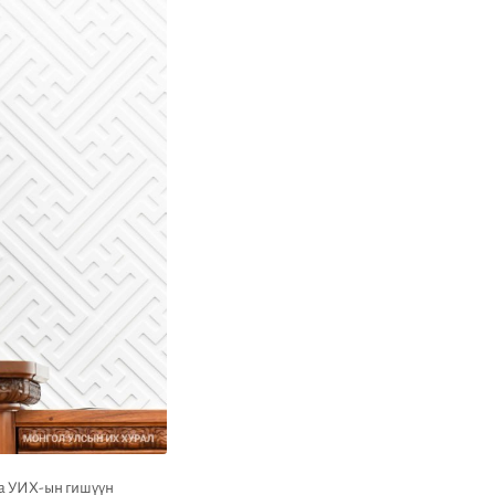
аа УИХ-ын гишүүн