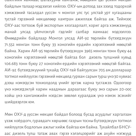
байдлын талаар мэдээлэл хийлээ. ОХУ-ын дотоод зах зээлд тодорхой
хэмжээний тасалдал үүссэн ч монгол улс тус улстай урт хугацааны
тусгай гэрээний нөхцөлөөр хамтран ажиллаж байгаа аж. Тиймээс
ОХУ-аас тогтоож буй экспортын хязгаарлалт, хориг арга хэмжээнүүд
манай улсад үйлчлэхгүй гэдгийг салбар яамнаас мэдээллээ.
Өнөөдрийн байдлаар Монгол улсад АИ-92 төрлийн бүтээгдэхүүн
71.552 мянган тонн буюу 33 хоногийн ердийн хэрэглээний нөөцтэй
байна. Харин АИ-95 төрлийн бүтээгдэхүүн 3965 мянган тонн буюу 44
хоногийн хэрэглээний нөөцтэй байгаа бол дизель түлшний хувьд
106.683 тонн буюу 27 хоногийн ердийн хэрэглээний нөөцтэй байгаа.
АИ-92 бүтээгдэхүүний тухайд ОХУ-тай байгуулсан 705 ам.доллараар
тогтмол нийлүүлэх гэрээний нөхцөлд гурван сарын турш үнэ 30 хувиас
дээш нэмэгдсэн тохиолдолд үнийг эргэж харна тусгажээ. Одоогоор
үнэ нэмэгдэхгүй харин наадмын дараагаас буюу энэ сарын 20-оос
хойш үнэ хангамжийн нэгдсэн зөвлөл хуралдаж үнэ нэмэх эсэхийг
шийдвэрлэх юм.
Мөн ОХУ-д үүссэн нөхцөл байдал болоод бусад асуудлыг харгалзан
үзэж хоёрдогч, гуравдагч хөршөөс газрын тосны бүтээгдэхүүн тогтмол
нийлүүлэх бодлогын ажлыг хийж байгаа юм байна. Тухайлбал БНСУ-
аас дизель түлш татаж авах гэрээ хэлэлцээрийг аж ахуйн нэгжүүд