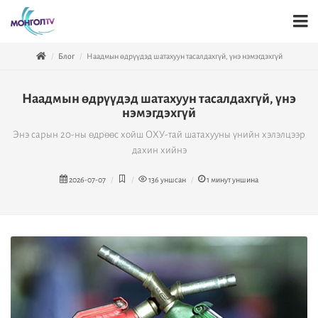
Блог
Наадмын өдрүүдэд шатахуун тасалдахгүй, үнэ нэмэгдэхгүй
Наадмын өдрүүдэд шатахуун тасалдахгүй, үнэ
нэмэгдэхгүй
Энэ сарын 20-ны өдрөөс хойш ОХУ-тай шатахууны үнийн хэлэлцээр
дахин хийнэ
2026-07-07
136
уншсан
1
минут уншина