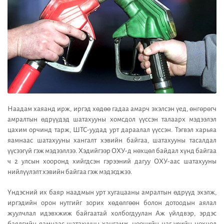
Наадам хаяанд ирж, иргэд хөдөө гадаа амарч эхэлсэн үед, өнгөрөгч
амралтын өдрүүдэд шатахууны хомсдол үүссэн талаарх мэдээлэл
цахим орчинд тарж, ШТС-уудад урт дараалал үүссэн. Тэгвэл харьяа
яамнаас шатахууны хангалт хэвийн байгаа, шатахууны тасалдал
үүсээгүй гэж мэдээллээ. Хэдийгээр ОХУ-д нөхцөл байдал хүнд байгаа
ч 2 улсын хооронд хийгдсэн гэрээний дагуу ОХУ-аас шатахууны
нийлүүлэлт хэвийн байгаа гэж мэдэгджээ.
Үндэсний их баяр наадмын урт хугацааны амралтын өдрүүд эхэлж,
иргэдийн орон нутгийг зорих хөдөлгөөн болон дотоодын аялал
жуулчлал идэвхжиж байгаатай холбогдуулан Аж үйлдвэр, эрдэс
баялгийн яамнаас шатахууны хангамж, нөөцийн цаг үеийн нөхцөл