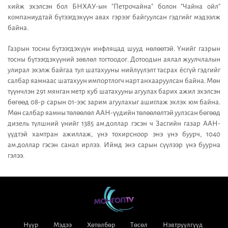
хийж эхэлсэн бол БНХАУ-ын "Петрочайна" болон "Чайна ойл"
компаниудтай бүтээгдэхүүн авах гэрээг байгуулсан гэдгийг мэдээлж
байна.
Газрын тосны бүтээгдэхүүн инфляцад шууд нөлөөтэй. Үнийг газрын
тосны бүтээгдэхүүний зөвлөл тогтоодог. Дотоодын аялал жуулчлалын
улирал эхэлж байгаа тул шатахууны нийлүүлэлт тасрах ёсгүй гэдгийг
салбар яамнаас шатахуун импортлогч нарт анхааруулсан байна. Мөн
түүнчлэн 291 мянган метр куб шатахууны агуулах барих ажил эхэлсэн
бөгөөд 08-р сарын 01-ээс зарим агуулахыг ашиглаж эхлэх юм байна.
Мөн салбар яамны төлөөлөл ААН-үүдийн төлөөлөлтэй уулзсан бөгөөд
дизель түлшний үнийг 1385 ам.доллар гэсэн ч Засгийн газар ААН-
үүдтэй хамтран ажиллаж, үнэ тохирсноор энэ үнэ буурч, 1040
ам.доллар гэсэн санал ирлээ. Иймд энэ сарын сүүлээр үнэ буурна
гэлээ.
Нүүр
Мэдээ
Хөтөлбөр
Төсөл
Нэвтрүүлгүүд