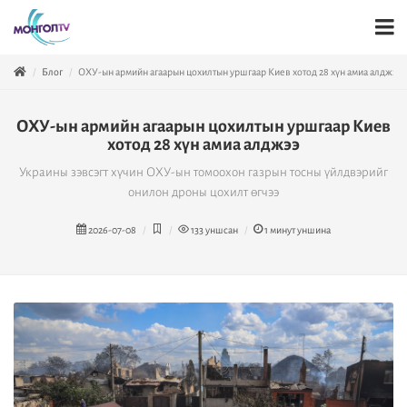
Блог
ОХУ-ын армийн агаарын цохилтын уршгаар Киев хотод 28 хүн амиа алджээ
ОХУ-ын армийн агаарын цохилтын уршгаар Киев
хотод 28 хүн амиа алджээ
Украины зэвсэгт хүчин ОХУ-ын томоохон газрын тосны үйлдвэрийг
онилон дроны цохилт өгчээ
2026-07-08
133
уншсан
1
минут уншина