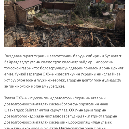
Энэ даваа гарагт Украины зэвсэгт хүчин баруун сибирийн бүс нутагт
байрладаг, тус улсын хилээс 2500 километр зайд орших оросын
томоохон газрын тос боловсруулах үйлдвэрийг онилон дроны цохилт
өгчээ. Үүнтэй зэрэгцэн ОХУ-ын зэвсэгт хүчин Украины нийслэл Киев
хот руу олон тооны пуужин хөөргөж, агаарын довтолгооны улмаас 28
энгийн номхон иргэн амь үрэгджээ.
Тэгвэл ОХУ-ын пуужингийн довтолгоо нь Украины агаарын
довтолгооноос хамгаалах систем болон сум хэрэгслийн нөөц
шавхагдаж байгааг ил тод харууллаа. ОХУ-ын арми гаарын
довтолгоогоо хэд хэдэн чиглэлээс зэрэг удирдан, патриот агаарын
довтолгооноос хамгаалах системийн цоорхойг ашиглан үлэмж
хэмжээний хохирол учруулжээ. Өдгөө сүйрсэн орон сууцны