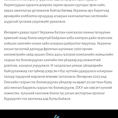
барилгуудын нуранги доороос зарим оршин суугчдыг эрэн хайх,
аврах ажиллагаа үргэлжилж байгаа бөгөөд Украины эрх баригчид
өрнөдийн холбоотон орнуудад агаарын хамгаалалтын системийн
шуурхай тусламж үзүүлэхийг уриалжээ.
Өнгөрөгч даваа гарагт Украины батлан хамгаалах яамны тагнуулын
ерөнхий газар болон аюулгүй байдлын алба хамтран дайн эхэлснээс
хойших хамгийн холын зайн агаарын дайралтыг явууллаа. Украины
алсын тусгалтай дронууд фронтын шугамаас 2500 орчим
километрийн зайд орших Омск дахь газпром компанийн эзэмшлийн
газрын тос боловсруулах хамгийн том үйлдвэр рүү амжилттай
довтолж, хохирол учруулжээ. Уг халдлагын улмаас үйлдвэрийн
байгууламжид гал түймэр дэгдсэн ч бүс нутгийн удирдлага хохирлын
талаар тодорхой мэдээлэл өгөхөөс татгалзжээ. Өнгөрсөн 2025 онд
Омскийн газрын тос боловсруулах үйлдвэр нь өдөрт 23 сая тонн буюу
460 мянган баррель газрын тос боловсруулж, ОХУ-ын зэвсэгт хүчний
ложистик, түлшний хангамж болон тус улсын экспортын орлогыг
бүрдүүлэгч гол зангилаа дэд бүтэц байжээ.