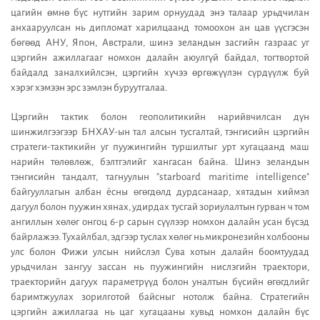
цагийн өмнө бүс нутгийн зарим орнуудад энэ талаар урьдчилан
анхааруулсан нь дипломат харилцаанд томоохон ан цав үүсгэсэн
бөгөөд АНУ, Япон, Австрали, шинэ зеландын засгийн газраас уг
цэргийн ажиллагааг номхон далайн аюулгүй байдал, тогтвортой
байдалд заналхийлсэн, цэргийн хүчээ өргөжүүлэн сүрдүүлж буй
хэрэг хэмээн эрс зэмлэн буруутгалаа.
Цэргийн тактик болон геополитикийн нарийвчилсан дүн
шинжилгээгээр БНХАУ-ын тал алсын тусгалтай, тэнгисийн цэргийн
стратеги-тактикийн уг пуужингийн туршилтыг урт хугацаанд маш
нарийн төлөвлөж, бэлтгэлийг хангасан байна. Шинэ зеландын
тэнгисийн тандалт, тагнуулын "starboard maritime intelligence"
байгууллагын албан ёсны өгөгдөлд дурдсанаар, хятадын хиймэл
дагуул болон пуужин хянах, удирдах тусгай зориулалтын гурван ч том
ангиллын хөлөг онгоц 6-р сарын сүүлээр номхон далайн усан бүсэд
байрлажээ. Тухайлбал, эдгээр туслах хөлөг нь микронезийн холбооны
улс болон Фижи улсын нийслэл Сува хотын далайн боомтуудад
урьдчилан зангуу зассан нь пуужингийн нислэгийн траектори,
траекторийн дагуух параметрүүд болон уналтын бүсийн өгөгдлийг
баримтжуулах зорилготой байсныг нотолж байна. Стратегийн
цэргийн ажиллагаа нь цаг хугацааны хувьд номхон далайн бүс