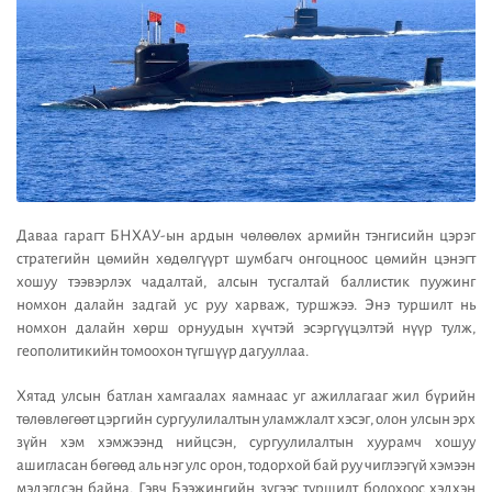
Даваа гарагт БНХАУ-ын ардын чөлөөлөх армийн тэнгисийн цэрэг
стратегийн цөмийн хөдөлгүүрт шумбагч онгоцноос цөмийн цэнэгт
хошуу тээвэрлэх чадалтай, алсын тусгалтай баллистик пуужинг
номхон далайн задгай ус руу харваж, туршжээ. Энэ туршилт нь
номхон далайн хөрш орнуудын хүчтэй эсэргүүцэлтэй нүүр тулж,
геополитикийн томоохон түгшүүр дагууллаа.
Хятад улсын батлан хамгаалах яамнаас уг ажиллагааг жил бүрийн
төлөвлөгөөт цэргийн сургуулилалтын уламжлалт хэсэг, олон улсын эрх
зүйн хэм хэмжээнд нийцсэн, сургуулилалтын хуурамч хошуу
ашигласан бөгөөд аль нэг улс орон, тодорхой бай руу чиглээгүй хэмээн
мэдэгдсэн байна. Гэвч Бээжингийн зүгээс туршилт болохоос хэдхэн