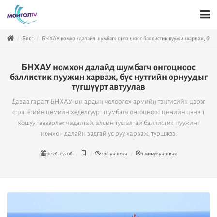
Блог
БНХАУ номхон далайд шумбагч онгоцноос баллистик пуужин харваж, бүс н
БНХАУ номхон далайд шумбагч онгоцноос
баллистик пуужин харваж, бүс нутгийн орнуудыг
түгшүүрт автуулав
Даваа гарагт БНХАУ-ын ардын чөлөөлөх армийн тэнгисийн цэрэг
стратегийн цөмийн хөдөлгүүрт шумбагч онгоцноос цөмийн цэнэгт
хошуу тээвэрлэх чадалтай, алсын тусгалтай баллистик пуужинг
номхон далайн задгай ус руу харваж, туршжээ.
2026-07-08
126
уншсан
1
минут уншина