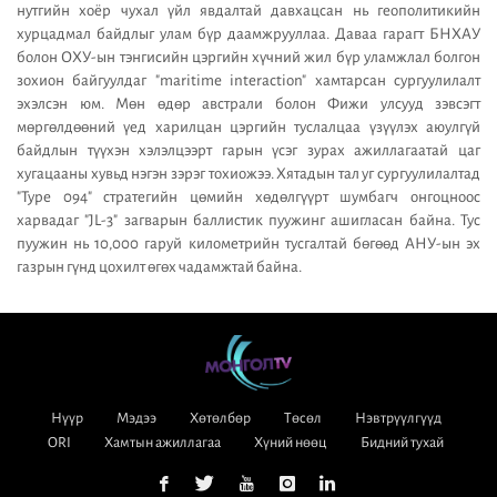
нутгийн хоёр чухал үйл явдалтай давхацсан нь геополитикийн
хурцадмал байдлыг улам бүр даамжрууллаа. Даваа гарагт БНХАУ
болон ОХУ-ын тэнгисийн цэргийн хүчний жил бүр уламжлал болгон
зохион байгуулдаг "maritime interaction" хамтарсан сургуулилалт
эхэлсэн юм. Мөн өдөр австрали болон Фижи улсууд зэвсэгт
мөргөлдөөний үед харилцан цэргийн туслалцаа үзүүлэх аюулгүй
байдлын түүхэн хэлэлцээрт гарын үсэг зурах ажиллагаатай цаг
хугацааны хувьд нэгэн зэрэг тохиожээ. Хятадын тал уг сургуулилалтад
"Type 094" стратегийн цөмийн хөдөлгүүрт шумбагч онгоцноос
харвадаг "JL-3" загварын баллистик пуужинг ашигласан байна. Тус
пуужин нь 10,000 гаруй километрийн тусгалтай бөгөөд АНУ-ын эх
газрын гүнд цохилт өгөх чадамжтай байна.
Нүүр
Мэдээ
Хөтөлбөр
Төсөл
Нэвтрүүлгүүд
ORI
Хамтын ажиллагаа
Хүний нөөц
Бидний тухай