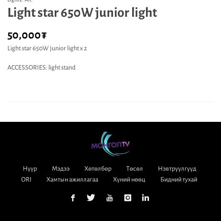
Light star 650W junior light
50,000
₮
Light star 650W junior light x 2
ACCESSORIES: light stand
Нүүр
Мэдээ
Хөтөлбөр
Төсөл
Нэвтрүүлгүүд
ORI
Хамтын ажиллагаа
Хүний нөөц
Бидний тухай