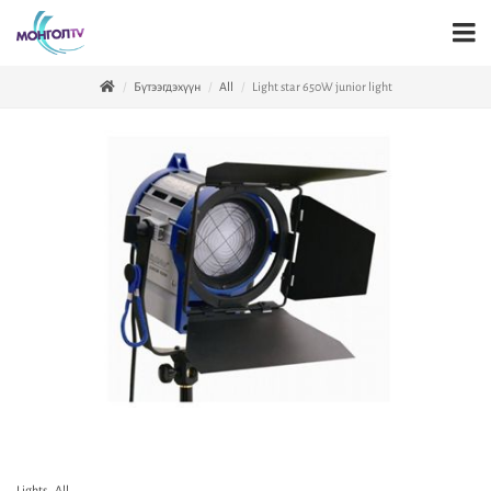
Бүтээгдэхүүн
All
Light star 650W junior light
Lights
,
All
,