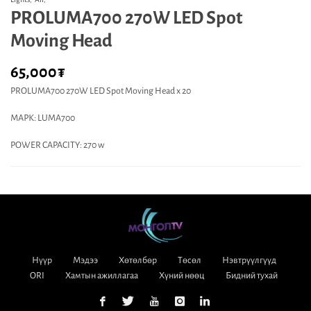
PROLUMA700 270W LED Spot
Moving Head
65,000
₮
PROLUMA700 270W LED Spot Moving Head х 20
МАРК: LUMA700
POWER CAPACITY: 270 w
Нүүр
Мэдээ
Хөтөлбөр
Төсөл
Нэвтрүүлгүүд
ORI
Хамтын ажиллагаа
Хүний нөөц
Бидний тухай