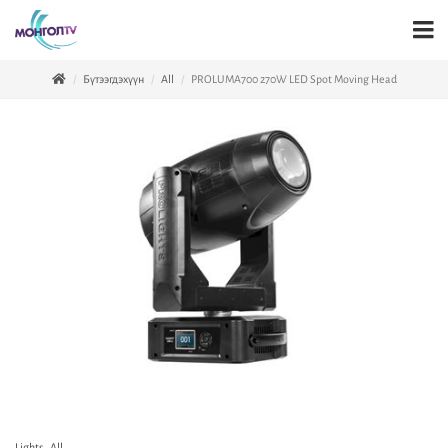
Бүтээгдэхүүн
All
PROLUMA700 270W LED Spot Moving Head
Lights
,
All
,