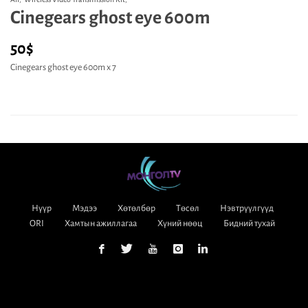
Cinegears ghost eye 600m
50
$
Cinegears ghost eye 600m х 7
Нүүр
Мэдээ
Хөтөлбөр
Төсөл
Нэвтрүүлгүүд
ORI
Хамтын ажиллагаа
Хүний нөөц
Бидний тухай