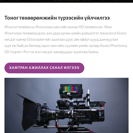
Тоног төхөөрөмжийн түрээсийн үйлчилгээ
Монгол телевиз нь Монголын хамгийн анхны HD телевиз юм. Мөн
Монголын телевизүүдээс анх удаа орчин үеийн дэвшилтэт технологи болох
нисдэг камер Octocopter-ийг ашиглан дүрс авч эфирт шууд дамжуулан
хүргэж байсан бөгөөд одоо хамгийн сүүлийн үеийн загвар болох Phantom4,
DJI Inspire 1 Pro гэх мэт нисдэг камеруудыг ашиглаж байна.
ХАМТРАН АЖИЛЛАХ САНАЛ ИЛГЭЭХ