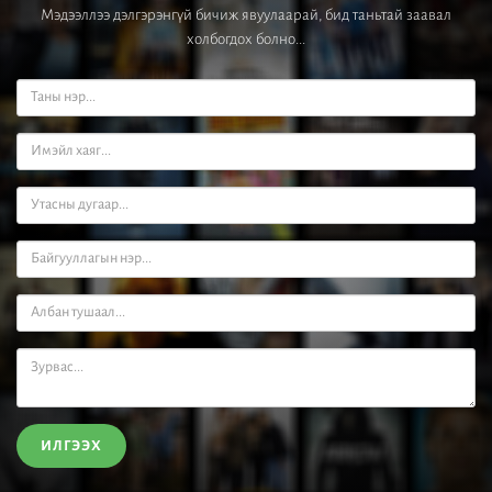
Мэдээллээ дэлгэрэнгүй бичиж явуулаарай, бид таньтай заавал
холбогдох болно...
ИЛГЭЭХ