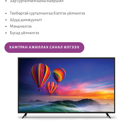
Зар сурталчилгааны байршил
Төлбөртэй сурталчилгаа бэлтгэх үйлчилгээ
Шууд дамжуулалт
Мэндчилгээ
Бусад үйлчилгээ
ХАМТРАН АЖИЛЛАХ САНАЛ ИЛГЭЭХ