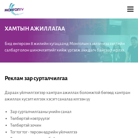
ХАМТЫН АЖИЛЛАГАА
Бид өнгөрсөн 8 жилийн хугацаанд Монголын хэвлэл мэдээллийн
салбарт олон шинэчлэлтийг хийж үргэлж анхдагч байсаар ирлээ.
Реклам зар сурталчилгаа
Дараах үйлчилгээгээр хамтран ажиллах боломжтой бөгөөд хамтран
ажиллах хүсэлт илгээх хэсэгт саналаа илгээн үү
Зар сурталчилгааны үнийн санал
Төлбөртэй нэвтрүүлэг
Төлбөртэй зочин
Тог тог тог - төрсөн өдрийн үйлчилгээ