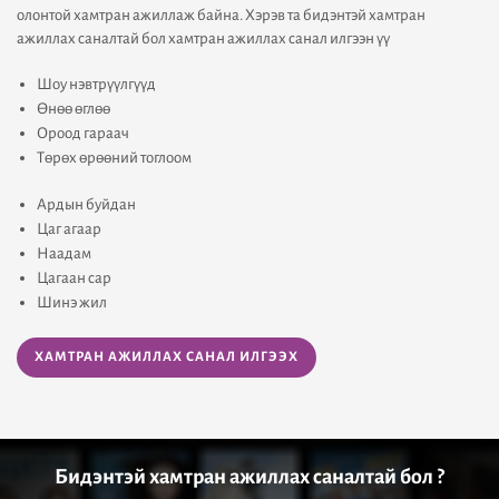
олонтой хамтран ажиллаж байна. Хэрэв та бидэнтэй хамтран
ажиллах саналтай бол хамтран ажиллах санал илгээн үү
Шоу нэвтрүүлгүүд
Өнөө өглөө
Ороод гараач
Төрөх өрөөний тоглоом
Ардын буйдан
Цаг агаар
Наадам
Цагаан сар
Шинэ жил
ХАМТРАН АЖИЛЛАХ САНАЛ ИЛГЭЭХ
Бидэнтэй хамтран ажиллах саналтай бол ?