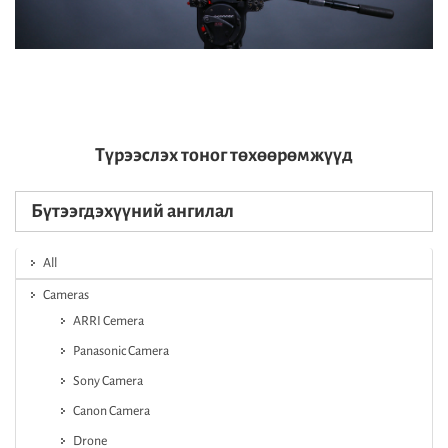
Түрээслэх тоног төхөөрөмжүүд
Бүтээгдэхүүний ангилал
All
Cameras
ARRI Cemera
Panasonic Camera
Sony Camera
Canon Camera
Drone