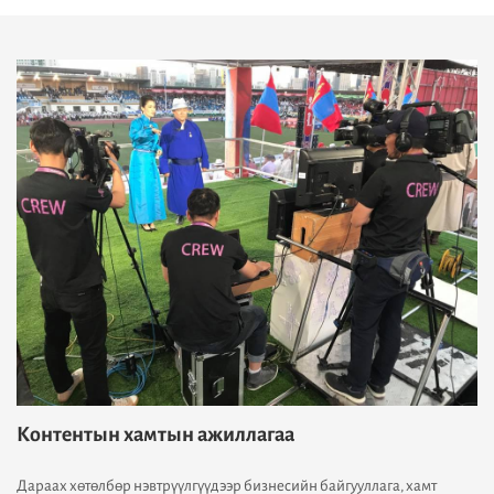
Контентын хамтын ажиллагаа
Дараах хөтөлбөр нэвтрүүлгүүдээр бизнесийн байгууллага, хамт