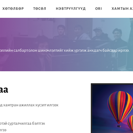
ХӨТӨЛБӨР
ТӨСӨЛ
НЭВТРҮҮЛГҮҮД
ORI
ХАМТЫН А
эллийн салбарт олон шинэчлэлтийг хийж үргэлж анхдагч байсаар ирлээ.
аа
д хамтран ажиллах хүсэлт илгээх
тэй сурталчилгаа бэлтгэх
лгээ