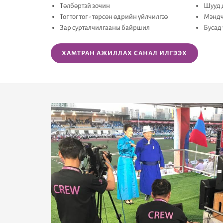
Төлбөртэй зочин
Шууд 
Тог тог тог - төрсөн өдрийн үйлчилгээ
Мэндч
Зар сурталчилгааны байршил
Бусад 
ХАМТРАН АЖИЛЛАХ САНАЛ ИЛГЭЭХ