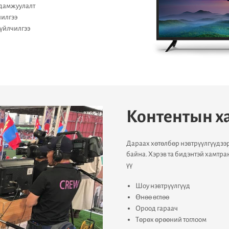
дамжуулалт
илгээ
үйлчилгээ
Контентын х
Дараах хөтөлбөр нэвтрүүлгүүдээ
байна. Хэрэв та бидэнтэй хамтра
үү
Шоу нэвтрүүлгүүд
Өнөө өглөө
Ороод гараач
Төрөх өрөөний тоглоом