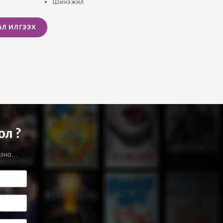
Шинэ жил
АЛ ИЛГЭЭХ
ол ?
лно...