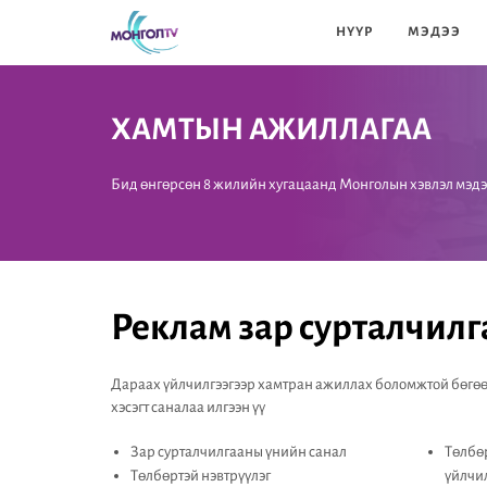
НҮҮР
МЭДЭЭ
ХАМТЫН АЖИЛЛАГАА
Бид өнгөрсөн 8 жилийн хугацаанд Монголын хэвлэл мэдэ
Реклам зар сурталчилг
Дараах үйлчилгээгээр хамтран ажиллах боломжтой бөгөө
хэсэгт саналаа илгээн үү
Зар сурталчилгааны үнийн санал
Төлбөр
Төлбөртэй нэвтрүүлэг
үйлчи