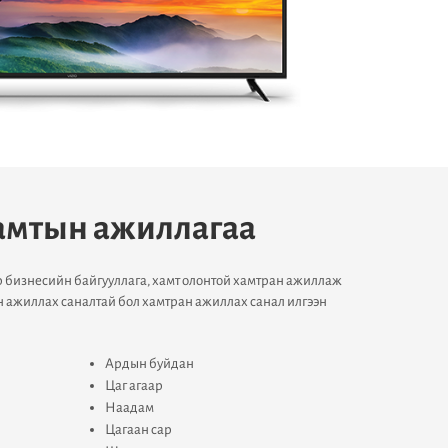
амтын ажиллагаа
р бизнесийн байгууллага, хамт олонтой хамтран ажиллаж
н ажиллах саналтай бол хамтран ажиллах санал илгээн
Ардын буйдан
Цаг агаар
Наадам
Цагаан сар