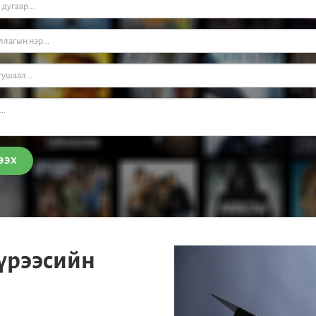
ЭЭХ
үрээсийн