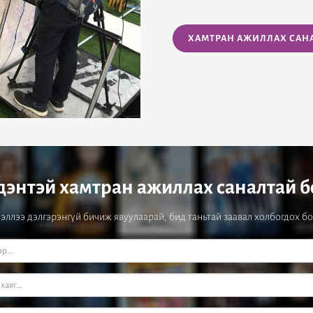
ХАМТРАН АЖИЛЛАХ САН
энтэй хамтран ажиллах саналтай б
ллээ дэлгэрэнгүй бичиж явуулаарай, бид таньтай заавал холбогдох бо