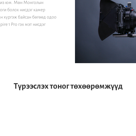
виз юм. Мөн Монголын
оги болох нисдэг камер
ан хүргэж байсан бөгөөд одоо
ire 1 Pro гэх мэт нисдэг
Түрээслэх тоног төхөөрөмжүүд