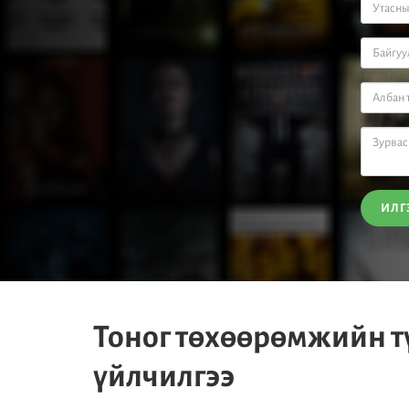
ИЛГ
Тоног төхөөрөмжийн т
үйлчилгээ