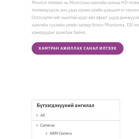
Монгол телевиз нь Монголын хамгийн анхны HD теле
телевизүүдээс анх удаа орчин үеийн дэвшилтэт технол
Octocopter-ийг ашиглан дүрс авч эфирт шууд дамжуул
хамгийн сүүлийн үеийн загвар болох Phantom4, DJI Insp
камеруудыг ашиглаж байна.
ХАМТРАН АЖИЛЛАХ САНАЛ ИЛГЭЭХ
Бүтээгдэхүүний ангилал
All
Cameras
ARRI Cemera