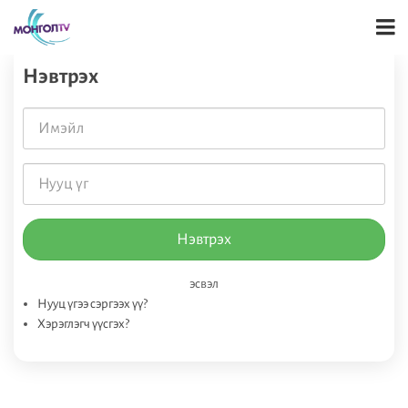
Нэвтрэх
Нэвтрэх
эсвэл
Нууц үгээ сэргээх үү?
Хэрэглэгч үүсгэх?