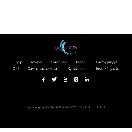
Нүүр
Мэдээ
Хөтөлбөр
Төсөл
Нэвтрүүлгүүд
ORI
Хамтын ажиллагаа
Хүний нөөц
Бидний тухай
Бүх эрх хуулиар хамгаалагдсан © 2018 “МОНГОЛ ТВ” ХХК
Вэб сайт
ыг:
Грийн софт ХХК
Дуудлагын төв