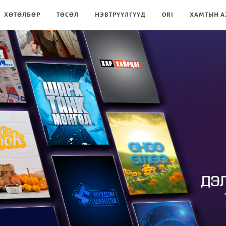
ХӨТӨЛБӨР
ТӨСӨЛ
НЭВТРҮҮЛГҮҮД
ORI
ХАМТЫН А