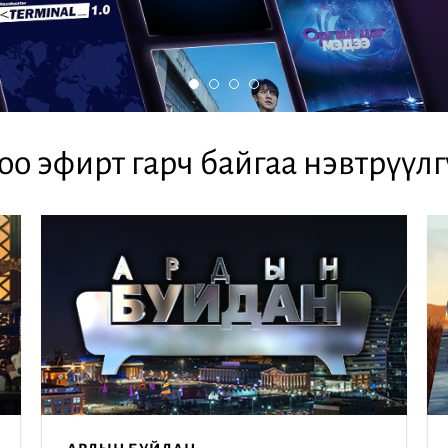
оо эфирт гарч байгаа нэвтрүүлг