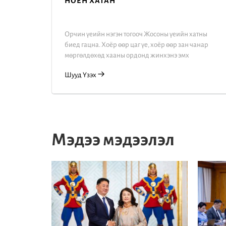
АРДЫН БУЙДАН
атны
Гэр бүлийн, Реалити шоу
чанар
Шууд Үзэх
Мэдээ мэдээлэл