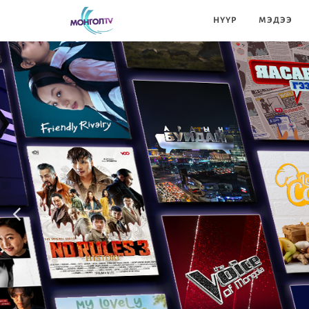
НҮҮР
МЭДЭЭ