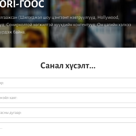
ORI-ГООС
лгаажсан (Шилэгдмэл шоу цэнгээнт нэвтрүүлгүүд, Hollywood,
уд, Сонирхолтой хөгжилтэй хүүхдийн контентууд, Он цагийн хэлхээ
бүрдэж байна.
Санал хүсэлт...