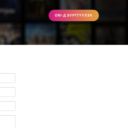
ORI-Д БҮРТГҮҮЛЭХ