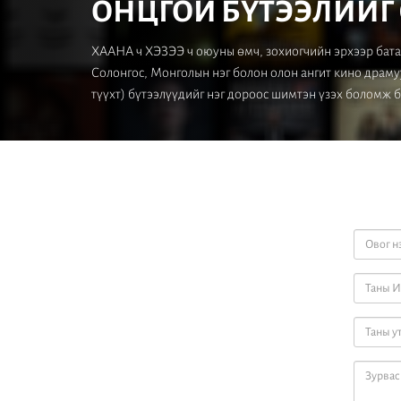
ОНЦГОЙ БҮТЭЭЛИЙГ 
ХААНА ч ХЭЗЭЭ ч оюуны өмч, зохиогчийн эрхээр бата
Солонгос, Монголын нэг болон олон ангит кино драму
түүхт) бүтээлүүдийг нэг дороос шимтэн үзэх боломж 