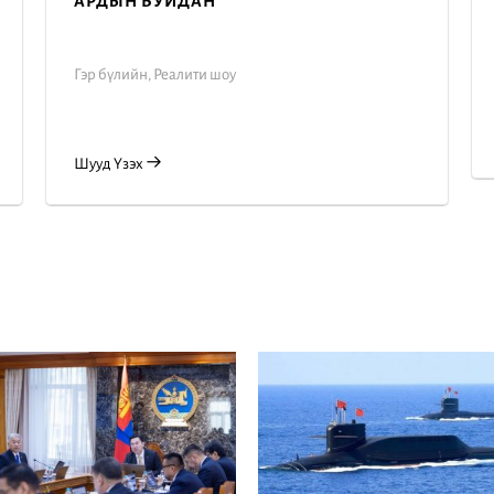
ӨНӨӨ ӨГЛӨӨ