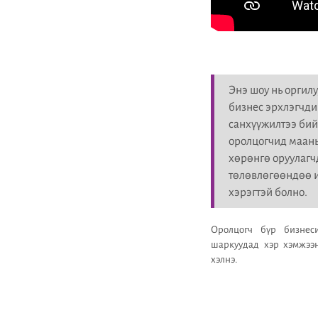
Энэ шоу нь оргилу
бизнес эрхлэгчди
санхүүжилтээ бий
оролцогчид маань
хөрөнгө оруулаг
төлөвлөгөөндөө 
хэрэгтэй болно.
Оролцогч бүр бизнеси
шаркуудад хэр хэмжээн
хэлнэ.