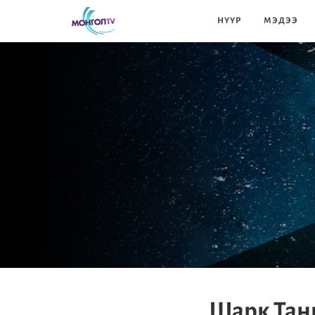
НҮҮР
МЭДЭЭ
Шарк Тан