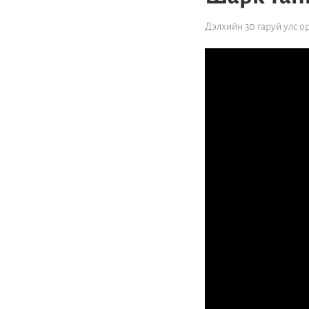
Дэлхийн 30 гаруй улс о