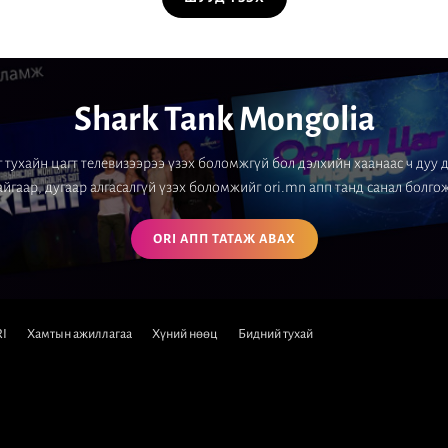
Shark Tank Mongolia
 тухайн цагт телевизээрээ үзэх боломжгүй бол дэлхийн хаанаас ч дуу
йгаар, дугаар алгасалгүй үзэх боломжийг ori.mn апп танд санал болго
ОRI АПП ТАТАЖ АВАХ
I
Хамтын ажиллагаа
Хүний нөөц
Бидний тухай