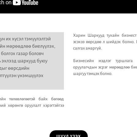
Харин Шаркууд тухайн бизнест 
ун их хүсэл тэмүүлэлтэй
эсэхээ өөрсдөө л шийдэх болно.
йн мөрөөдлөө биелүүлэх,
салгах амаргүй.
 болгох газар боловч
 эхлээд шаркууд буюу
Бизнесийн мэдлэг туршлага 
оруулагчдын эсрэг мөрөөдлөө би
чдыг өөрсдийн
шаргуу тэмцэх болно.
итгүүлэн үнэмшүүлэх
йн төлөвлөгөөтэй байх бөгөөд
ий хөрөнгө оруулалт хэрэгтэйгээ
ШУУД ҮЗЭХ