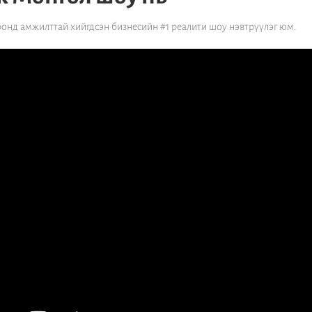
ронд амжилттай хийгдсэн бизнесийн #1 реалити шоу нэвтрүүлэг юм.