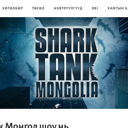
ХӨТӨЛБӨР
ТӨСӨЛ
НЭВТРҮҮЛГҮҮД
ORI
ХАМТЫН А
к Монгол шоу нь