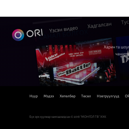
Харин та шоуг
чанарта
Нүүр
Мэдээ
Хөтөлбөр
Төсөл
Нэвтрүүлгүүд
OR
Бүх эрх хуулиар хамгаалагдсан © 2018 “МОНГОЛ ТВ” ХХК
Вэб сайт
ыг:
Грийн софт ХХК