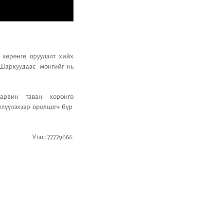
хөрөнгө оруулалт хийх
 Шаркуудаас мөнгийг нь
арвин таван хөрөнгө
елүүлэхээр оролцогч бүр
Утас: 77779666