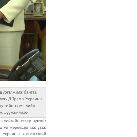
нд үргэлжилж байгаа
лөгч Д.Трамп “Украины
 нутгийн эзэмшлийн
гэж шүүмжилжээ.
 хойгийн газар нутгийг
шгүй мөрөөдөл гэж үзэж
с Украиныг хэлэлцээний