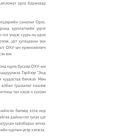
дипломат арга барилаар
элцээрийн саналыг Орос,
ронд зуучлагчийн үүрэг
гол үндэс суурь нь одоо
соож, урт хугацааны энх
рагт ОХУ-ын ерөнхийлөгч
сэн юм.
онд хууль бусаар ОХУ-ын
хааруулжээ. Тэрбээр "Энд
м хуудастаа бичжээ. Мөн
н албан тушаалыг хашиж
тоны тал хэзээ ч хүлээн
хийлсэн бөгөөд 2014 онд
йгаа дайны гол тулах цэг
атуухан тайлбарыг өгчээ.
ийн хурлын үеэр хэлжээ.