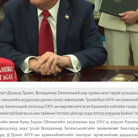
рагт Доналд Трамп, Володимир Зеленський нар гурван жил гаруй хугацаа
л, нөхцлийн асуудлаар дахин санал зөрөлдлөө. Тухайлбал АНУ-ын ерөнхий
р Зеленський 2014 онд ОХУ-ын өөртөө нэгтгэсэн Крымийн хойгийн газар
 хийхгүй байгаа нь энх тайвныг тогтоох үйлсэд саад тотгор учруулж байна” 
лийн өмнө буюу Барак Обамагийн засаглалын үед ОХУ-д алдсан Крымын
 эрхшээлд авах тухай Володимир Зеленськийгийн төлөвлөгөөг биелэгдэ
ард Д.Трамп АНУ-ын ерөнхийлөгчийн тангараг өргөснийхөө дараагаа