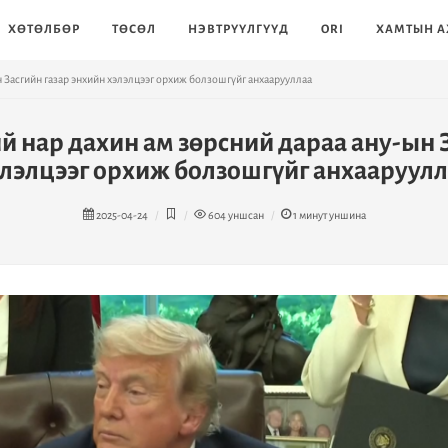
ХӨТӨЛБӨР
ТӨСӨЛ
НЭВТРҮҮЛГҮҮД
ORI
ХАМТЫН А
н Засгийн газар энхийн хэлэлцээг орхиж болзошгүйг анхаарууллаа
й нар дахин ам зөрсний дараа ану-ын 
лэлцээг орхиж болзошгүйг анхааруул
2025-04-24
604
уншсан
1
минут уншина