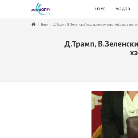
НҮҮР
МЭДЭЭ
Блог
Д.Трамп, В.Зеленский нар дахин ам зөрсний дараа ану-ы
Д.Трамп, В.Зеленски
хэ