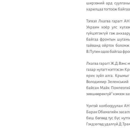
ширээний ард суулгахы
харилцаа тогтоож байгаа
Тэгвэл Лхагва гарагт А
Украин хоёр улс хүлээ
гүйцэтгэхгүй гэж анхаа
байгаа фронтын шугамын
тайванд ойртох боломж 
В.Путин одоо байгаа фро
Лхагва гарагт Ж.Д.Вэнс
газар нутагт нэгтгэсэн 
ярих зүйл алга. Крымыг
Володимир Зеленський 
байсан Майк Помпеогийн
зөвшөөрөхгүй” хэмээх за
Үүнтэй холбогдуулан АН
Барак Обамагийн засагла
биш бөгөөд тус бүс нутг
Гэхдээ төд удалгүй Д.Тр