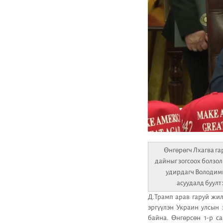
Өнгөрөгч Лхагва га
дайныг зогсоох болзо
удирдагч Володими
асуудалд буулт
Д.Трамп арав гаруй жи
эргүүлэн Украин улсын
байна. Өнгөрсөн 1-р с