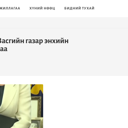
ЖИЛЛАГАА
ХҮНИЙ НӨӨЦ
БИДНИЙ ТУХАЙ
Засгийн газар энхийн
лаа