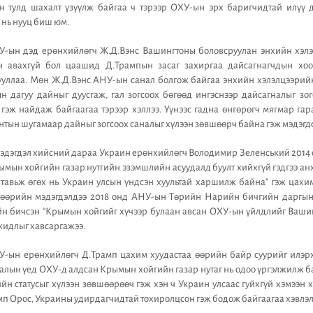
н тулд шахалт үзүүлж байгаа ч тэрээр ОХУ-ын эрх баригчидтай илүү 
 нь нууц биш юм.
НУ-ын дэд ерөнхийлөгч Ж.Д.Вэнс Вашингтоны боловсруулан энхийн хэл
н авахгүй бол цаашид Д.Трампын засаг захиргаа дайсагнагчдын хоо
рууллаа. Мөн Ж.Д.Вэнс АНУ-ын санал болгож байгаа энхийн хэлэлцээрийн 
 дагуу дайныг дуусгаж, гал зогсоох бөгөөд ингэснээр дайсагналыг зог
гэж найдаж байгаагаа тэрээр хэллээ. Үүнээс гадна өнгөрөгч мягмар га
нтын шугамаар дайныг зогсоох саналыг хүлээн зөвшөөрч байна гэж мэдэгд
 мэдэгдэл хийсний дараа Украин ерөнхийлөгч Володимир Зеленський 2014 
Крымын хойгийн газар нутгийн эзэмшлийн асуудалд буулт хийхгүй гэдгээ ан
 тавьж өгөх нь Украин улсын үндсэн хуультай харшилж байна" гэж цахи
өөрийн мэдэгдэлдээ 2018 онд АНУ-ын Төрийн Нарийн бичгийн даргы
 бичсэн “Крымын хойгийг хүчээр булаан авсан ОХУ-ын үйлдлийг Вашинг
хидлыг хавсаргажээ.
У-ын ерөнхийлөгч Д.Трамп цахим хуудастаа өөрийн байр суурийг илэр
лын үед ОХУ-д алдсан Крымын хойгийн газар нутаг нь одоо үргэлжилж ба
ийн статусыг хүлээн зөвшөөрөөч гэж хэн ч Украин улсаас гуйхгүй хэмээн х
амп Орос, Украины удирдагчидтай тохиролцсон гэж бодож байгаагаа хэвлэл