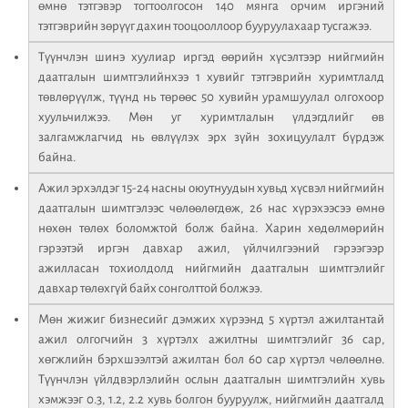
өмнө тэтгэвэр тогтоолгосон 140 мянга орчим иргэний
тэтгэврийн зөрүүг дахин тооцооллоор бууруулахаар тусгажээ.
Түүнчлэн шинэ хуулиар иргэд өөрийн хүсэлтээр нийгмийн
даатгалын шимтгэлийнхээ 1 хувийг тэтгэврийн хуримтлалд
төвлөрүүлж, түүнд нь төрөөс 50 хувийн урамшуулал олгохоор
хуульчилжээ. Мөн уг хуримтлалын үлдэгдлийг өв
залгамжлагчид нь өвлүүлэх эрх зүйн зохицуулалт бүрдэж
байна.
Ажил эрхэлдэг 15-24 насны оюутнуудын хувьд хүсвэл нийгмийн
даатгалын шимтгэлээс чөлөөлөгдөж, 26 нас хүрэхээсээ өмнө
нөхөн төлөх боломжтой болж байна. Харин хөдөлмөрийн
гэрээтэй иргэн давхар ажил, үйлчилгээний гэрээгээр
ажилласан тохиолдолд нийгмийн даатгалын шимтгэлийг
давхар төлөхгүй байх сонголттой болжээ.
Мөн жижиг бизнесийг дэмжих хүрээнд 5 хүртэл ажилтантай
ажил олгогчийн 3 хүртэлх ажилтны шимтгэлийг 36 сар,
хөгжлийн бэрхшээлтэй ажилтан бол 60 сар хүртэл чөлөөлнө.
Түүнчлэн үйлдвэрлэлийн ослын даатгалын шимтгэлийн хувь
хэмжээг 0.3, 1.2, 2.2 хувь болгон бууруулж, нийгмийн даатгалд