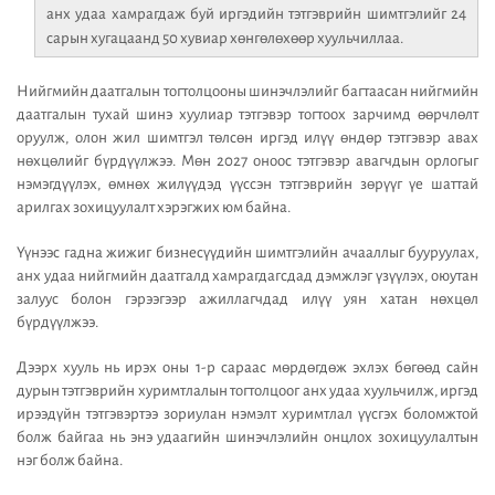
анх удаа хамрагдаж буй иргэдийн тэтгэврийн шимтгэлийг 24
сарын хугацаанд 50 хувиар хөнгөлөхөөр хуульчиллаа.
Нийгмийн даатгалын тогтолцооны шинэчлэлийг багтаасан нийгмийн
даатгалын тухай шинэ хуулиар тэтгэвэр тогтоох зарчимд өөрчлөлт
оруулж, олон жил шимтгэл төлсөн иргэд илүү өндөр тэтгэвэр авах
нөхцөлийг бүрдүүлжээ. Мөн 2027 оноос тэтгэвэр авагчдын орлогыг
нэмэгдүүлэх, өмнөх жилүүдэд үүссэн тэтгэврийн зөрүүг үе шаттай
арилгах зохицуулалт хэрэгжих юм байна.
Үүнээс гадна жижиг бизнесүүдийн шимтгэлийн ачааллыг бууруулах,
анх удаа нийгмийн даатгалд хамрагдагсдад дэмжлэг үзүүлэх, оюутан
залуус болон гэрээгээр ажиллагчдад илүү уян хатан нөхцөл
бүрдүүлжээ.
Дээрх хууль нь ирэх оны 1-р сараас мөрдөгдөж эхлэх бөгөөд сайн
дурын тэтгэврийн хуримтлалын тогтолцоог анх удаа хуульчилж, иргэд
ирээдүйн тэтгэвэртээ зориулан нэмэлт хуримтлал үүсгэх боломжтой
болж байгаа нь энэ удаагийн шинэчлэлийн онцлох зохицуулалтын
нэг болж байна.