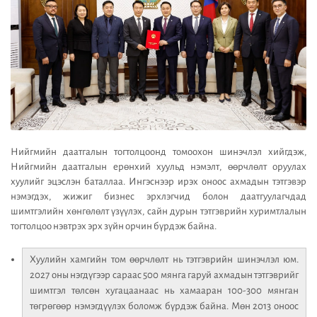
Нийгмийн даатгалын тогтолцоонд томоохон шинэчлэл хийгдэж,
Нийгмийн даатгалын ерөнхий хуульд нэмэлт, өөрчлөлт оруулах
хуулийг эцэслэн баталлаа. Ингэснээр ирэх оноос ахмадын тэтгэвэр
нэмэгдэх, жижиг бизнес эрхлэгчид болон даатгуулагчдад
шимтгэлийн хөнгөлөлт үзүүлэх, сайн дурын тэтгэврийн хуримтлалын
тогтолцоо нэвтрэх эрх зүйн орчин бүрдэж байна.
Хуулийн хамгийн том өөрчлөлт нь тэтгэврийн шинэчлэл юм.
2027 оны нэгдүгээр сараас 500 мянга гаруй ахмадын тэтгэврийг
шимтгэл төлсөн хугацаанаас нь хамааран 100-300 мянган
төгрөгөөр нэмэгдүүлэх боломж бүрдэж байна. Мөн 2013 оноос