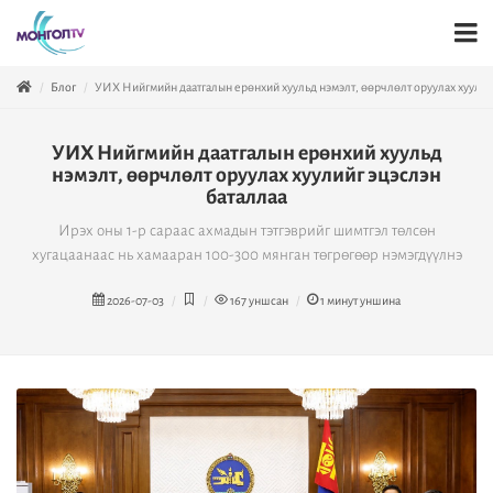
Блог
УИХ Нийгмийн даатгалын ерөнхий хуульд нэмэлт, өөрчлөлт оруулах хуулий
УИХ Нийгмийн даатгалын ерөнхий хуульд
нэмэлт, өөрчлөлт оруулах хуулийг эцэслэн
баталлаа
Ирэх оны 1-р сараас ахмадын тэтгэврийг шимтгэл төлсөн
хугацаанаас нь хамааран 100-300 мянган төгрөгөөр нэмэгдүүлнэ
2026-07-03
167
уншсан
1
минут уншина