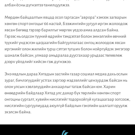
албан ёсны дүгнэлтээ танилцуулжээ.
Мөрдөн байцаалтын явцад осол гаргасан "аврора" хэмээх загварын
хөнгөн спорт онгоцыг 66 настай, Бээжингийн уугуул иргэн жолоодож
явсан бөгөөд тэрээр барилгыг мөргөх үедээ амиа алдсан байна.
Гэрээс нь олдсон түүний өдрийн тэмдэглэл болон эмнэлгийн өвчний
түүхийг үндэслэн цагдаагийн байгууллагаас онгоц жолоодож явсан
иргэнийг олон жилийн турш сэтгэл түгших болон нойргүйдэх эмгэгээр
шаналж байсан, улмаар амьдралаа дуусгахаар урьдаас төлөвлөж
дээрх үйлдлийг хийсэн гэж дүгнэжээ.
Энэ явдлын дараа Хятадын засгийн газар сошиал медиа дахь ослын
зураг, бичлэгүүдийг устгах зэргээр мэдээллийг цензурдэж байсан нь
олон улсын хэвлэлүүдийн анхаарлыг татаж байсан юм. Харин
өнөөдрийн байдлаар Хятад улс даяар бүх төрлийн хөнгөн спорт
онгоцны сургалт, хувийн нислэгийг тодорхойгүй хугацаагаар зогсоож,
нислэгийн сургуулиудад аюулгүй байдлын гэнэтийн шалгалт оруулж
эхэлсэн байна.