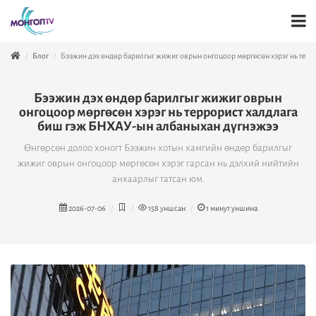
Блог
Бээжин дэх өндөр барилгыг жижиг оврын онгоцоор мөргөсөн хэрэг нь тер
Бээжин дэх өндөр барилгыг жижиг оврын
онгоцоор мөргөсөн хэрэг нь террорист халдлага
биш гэж БНХАУ-ын албаныхан дүгнэжээ
Өнгөрсөн долоо хоногт Бээжин хотын хамгийн өндөр барилгыг
жижиг оврын онгоцоор мөргөсөн хэрэг гарсан нь дэлхий нийтийн
анхаарлыг татсан юм.
2026-07-06
158
уншсан
1
минут уншина