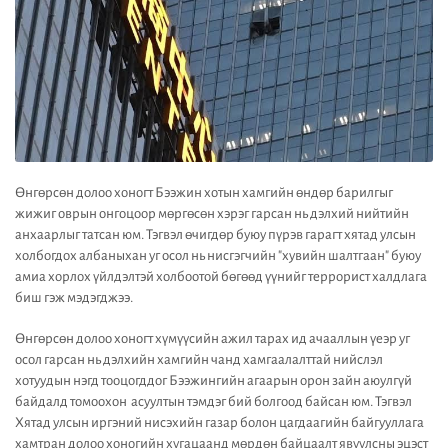
Өнгөрсөн долоо хоногт Бээжин хотын хамгийн өндөр барилгыг
жижиг оврын онгоцоор мөргөсөн хэрэг гарсан нь дэлхий нийтийн
анхаарлыг татсан юм. Тэгвэл өчигдөр буюу пүрэв гарагт хятад улсын
холбогдох албаныхан уг осол нь нисгэгчийн "хувийн шалтгаан" буюу
амиа хорлох үйлдэлтэй холбоотой бөгөөд үүнийг террорист халдлага
биш гэж мэдэгджээ.
Өнгөрсөн долоо хоногт хүмүүсийн ажил тарах ид ачааллын үеэр уг
осол гарсан нь дэлхийн хамгийн чанд хамгаалалттай нийслэл
хотуудын нэгд тооцогддог Бээжингийн агаарын орон зайн аюулгүй
байдалд томоохон асуултын тэмдэг бий болгоод байсан юм. Тэгвэл
Хятад улсын иргэний нисэхийн газар болон цагдаагийн байгууллага
хамтран долоо хоногийн хугацаанд мөрдөн байцаалт явуулсны эцэст