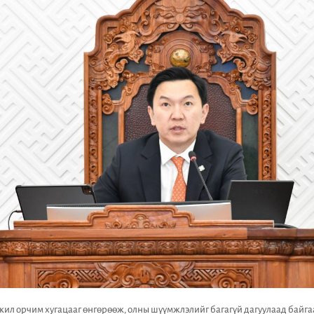
жил орчим хугацааг өнгөрөөж, олны шүүмжлэлийг багагүй дагуулаад байг