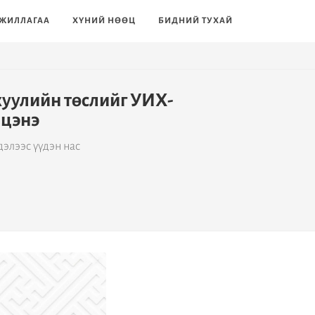
ЖИЛЛАГАА
ХҮНИЙ НӨӨЦ
БИДНИЙ ТУХАЙ
хуулийн төслийг УИХ-
лцэнэ
элээс үүдэн нас