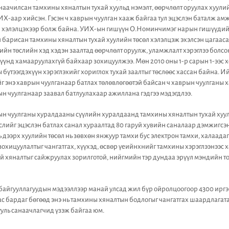
ачилсан тамхины хяналтын тухай хуульд нэмэлт, өөрчлөлт оруулах хуули
ИХ-аар хийсэн. Гэсэн ч хаврын чуулган хааж байгаа тул эцэслэн баталж а
н хэлэлцэхээр болж байна. УИХ-ын гишүүн О.Номинчимэг нарын гишүүдий
 барисан тамхины хяналтын тухай хуулийн төсөл хэлэлцэж эхэлсэн цагаас
ийн төслийн хэд хэдэн заалтад өөрчлөлт оруулж, уламжлалт хэрэглээ болсо
хүүнд хамааруулахгүй байхаар зохицуулжээ. Мөн 2010 оны 1-р сарын 1-ээс 
 бүтээгдэхүүн хэрэглэхийг хориглох тухай заалтыг төслөөс хассан байна.
г энэ хаврын чуулганаар батлах төлөвлөгөөтэй байсан ч хаврын чуулганы 
 чуулганаар заавал батлуулахаар ажиллана гэдгээ мэдэгдлээ.
н чуулганы хуралдааны сүүлийн хуралдаанд тамхины хяналтын тухай хуул
өслийг эцэслэн батлах санал хураалтад 80 гаруй хувийн саналаар дэмжигсэн
 дээрх хуулийн төсөл нь зөвхөн янжуур тамхи бус электрон тамхи, халаадаг
зохицуулалтыг чангатгах, хүүхэд, өсвөр үеийнхнийг тамхины хэрэглээнээс 
ий хяналтыг сайжруулах зорилготой, нийгмийн тэр дундаа эрүүл мэндийн т
байгууллагуудын мэдээллээр манай улсад жил бүр ойролцоогоор 4300 ирг
нас бардаг бөгөөд энэ нь тамхины хяналтын бодлогыг чангатгах шаардлагата
ууль санаачлагчид үзэж байгаа юм.