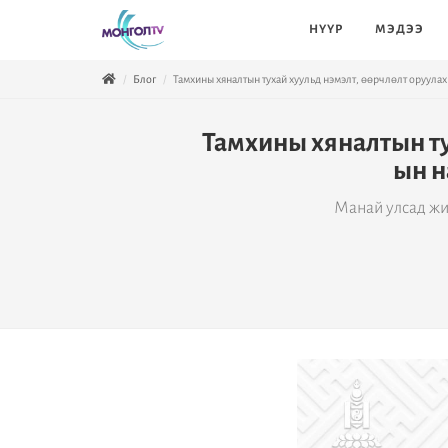
НҮҮР
МЭДЭЭ
Блог
Тамхины хяналтын тухай хуульд нэмэлт, өөрчлөлт оруула
Тамхины хяналтын ту
ын н
Манай улсад жи