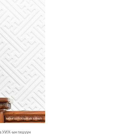
аа УИХ-ын гишүүн