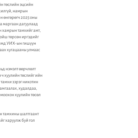
йн төслийн эцсийн
мжилгүй, намрын
н өнгөрөгч 2025 оны
аа маргаан дагуулаад
н хамрын тамхийг амт,
хойш төрсөн иргэдийг
 Иймд УИХ-ын гишүүн
хаах хугацааны улмаас
ьд нэмэлт өөрчлөлт
 ч хуулийн төслийг ийн
 тамхи зэрэг никотин
хамгаалах, худалдаа,
омоохон хуулийн төсөл
эн тамхины шалтгаант
йг харуулж буй гол