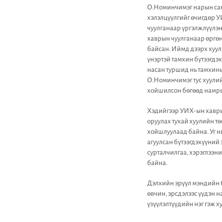
О.Номинчимэг нарын сана
хэлэлцүүлгийг өчигдөр У
чуулганаар үргэлжлүүлэ
хаврын чуулганаар өргөн
байсан. Иймд дээрх хуул
үнэртэй тамхин бүтээгдэ
насан туршид нь тамхины
О.Номинчимэг тус хуулий
хойшилсон бөгөөд намрын
Хэдийгээр УИХ-ын хавры
оруулах тухай хуулийн т
хойшлуулаад байна. Уг нь
агуулсан бүтээгдэхүүний 
сурталчилгаа, хэрэглээн
байна.
Дэлхийн эрүүл мэндийн 
өвчин, эрсдэлээс үүдэн 
үзүүлэлтүүдийн нэг гэж х