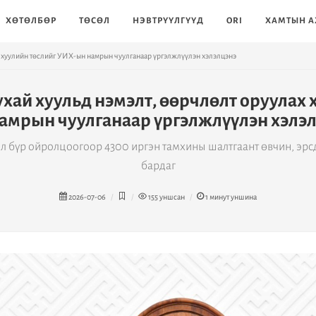
ХӨТӨЛБӨР
ТӨСӨЛ
НЭВТРҮҮЛГҮҮД
ORI
ХАМТЫН А
х хуулийн төслийг УИХ-ын намрын чуулганаар үргэлжлүүлэн хэлэлцэнэ
хай хуульд нэмэлт, өөрчлөлт оруулах 
амрын чуулганаар үргэлжлүүлэн хэлэ
л бүр ойролцоогоор 4300 иргэн тамхины шалтгаант өвчин, эрсд
бардаг
2026-07-06
155
уншсан
1
минут уншина