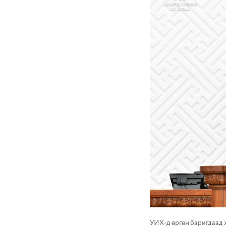
УИХ-д өргөн баригдаад 