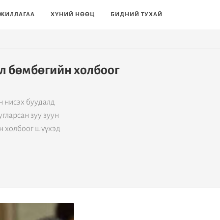
ЖИЛЛАГАА
ХҮНИЙ НӨӨЦ
БИДНИЙ ТУХАЙ
л бөмбөгийн холбоог
 нисэх буудалд
угларсан зуу зуун
н холбоог шүүхэд