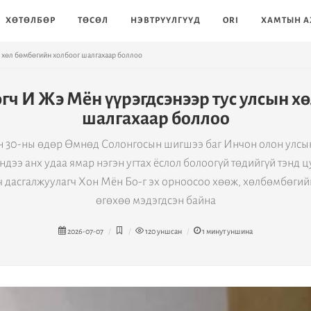
ХӨТӨЛБӨР
ТӨСӨЛ
НЭВТРҮҮЛГҮҮД
ORI
ХАМТЫН А
 хөл бөмбөгийн холбоог шалгахаар боллоо
ч И Жэ Мён үүрэгдсэнээр тус улсын хө
шалгахаар боллоо
 30-ны өдөр Өмнөд Солонгосын шигшээ баг Инчон олон улсын
ндээ анх удаа ямар нэгэн угтах ёслол болоогүй төдийгүй тэнд ц
 дасгалжуулагч Хон Мён Бо-г эх орноосоо хөөж, хөлбөмбөгий
өгөхөө мэдэгдсэн байна
2026-07-07
120
уншсан
1
минут уншина