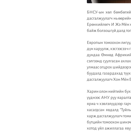
БНСУ-ын хөл бөмбөгийн
дасгалжуулагч нь өөрийн
Ерөнхийлөгч И Жэ Мён х
байж болзошгүй далд тог
Европын томоохон лигүү
дүн харуулж, хэсгээсээ ч
дундаа Өмнөд Африкийн
сэлгээнд суулгасан ахл
улмаас огцрох шийдвэрэ
буудалд газардахад түүх
дасгалжуулагч Хон Мён Б
Харин олон нийтийн бух
үүднээс АНУ руу яаралт
яриа ч хэвлэлүүдээр гар
хасагдсан явдалд "Туйл
харж дасгалжуулагч томи
бүтцийн томоохон шинэчл
хотод үйл ажиллагаа яву