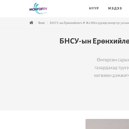
НҮҮР
МЭДЭЭ
Блог
БНСУ-ын Ерөнхийлөгч И Жэ Мён үүрэгдсэнээр тус улсын
БНСУ-ын Ерөнхийлөг
Өнгөрсөн сарын
газардахад түүхэ
хөгжөөн дэмжигч