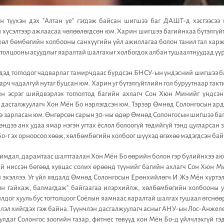
 түүхэн дэх "Алтан үе" гэгдэж байсан шигшээ баг ДАШТ-д хэсгээсээ г
 хүсэлтээр ажлаасаа чөлөөлөгдсөн юм. Харин шигшээ багийнхаа бүтэлгүй
өл бөмбөгийн холбооны санхүүгийн үйл ажиллагаа болон танил тал харж
толцооны асуудлыг яаралтай шалгахыг холбогдох албан тушаалтнуудад үүр
дэд тоглодог чадварлаг тамирчдаас бүрдсэн БНСУ-ын үндэсний шигшээ 
 гарч чадалгүй нутаг буцсан юм. Харин уг бүтэлгүйтлийн гол буруутнаар такт
 эсрэг шийдвэрлэх тоглолтод багийн ахлагч Сон Хюн Минийг үндсэн 
ах дасгалжуулагч Хон Мён Бо нэрлэгдсэн юм. Тэрээр Өмнөд Солонгосын а
э зарласан юм. Өнгөрсөн сарын 30-ны өдөр Өмнөд Солонгосын шигшээ баг
эндээ анх удаа ямар нэгэн угтах ёслол болоогүй төдийгүй тэнд цугларсан 
о-г эх орноосоо хөөж, хөлбөмбөгийн холбоог шүүхэд өгөхөө мэдэгдсэн бай
имдал, дарамтаас шалтгаалан Хон Мён Бо өөрийн болон гэр бүлийнхээ аю
ай ниссэн бөгөөд хувцас солих өрөөнд түүнийг багийн ахлагч Сон Хюн Ми
ч эхэллээ. Уг үйл явдалд Өмнөд Солонгосын Ерөнхийлөгч И Жэ Мён хүртэ
ын гайхаж, балмагдаж" байгаагаа илэрхийлж, хөлбөмбөгийн холбооны 
лдог хууль бус тогтолцоог Соёлын яамнаас яаралтай шалгах тушаал өгснөө
эл хийгдэх гэж байна. Түүнчлэн дасгалжуулагч асныг АНУ-ын Лос-Анжелес
улдаг Солонгос зоогийн газар, фитнес төвүүд хон Мён Бо-д үйлчлэхгүй гэ