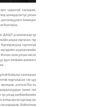
арч чадалгүй хасагдаж,
тэлд цочирдсон тус улсын
 дасгалжуулагч томилдог
эг болгожээ.
баг ДАШТ-д чамлахаар үр
икийн алдаа гаргасан, тэр
бүрэлдэхүүнд гаргалгүй
рд иргэдийн шүүмжлэлийн
 Инчон олон улсын нисэх
зуу зуун хөгжөөн дэмжигч
на.
улгүй байдлыг хамгаалах
нтэй маргалдсан гэх цуу
л оролцож, шигшээ баг нь
удирдлагуудын танил тал
р тус улсад хөлбөмбөгийн
 хотод ирсэн сургаар тус
дгээ мэдэгдэж, бойкотлож