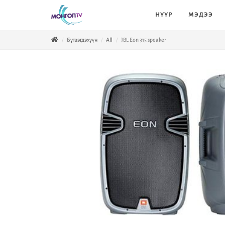
НҮҮР
МЭДЭЭ
Бүтээгдэхүүн
All
JBL Eon 315 speaker