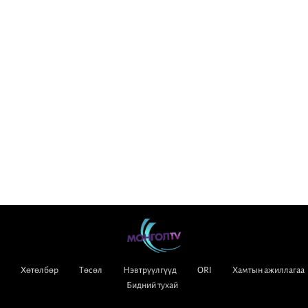
Хөтөлбөр
Төсөл
Нэвтрүүлгүүд
ORI
Хамтын ажиллагаа
Бидний тухай