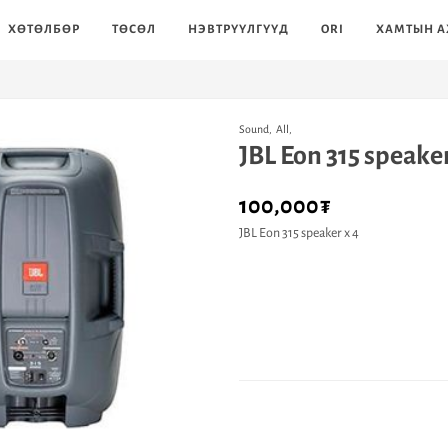
ХӨТӨЛБӨР
ТӨСӨЛ
НЭВТРҮҮЛГҮҮД
ORI
ХАМТЫН А
Sound
,
All
,
JBL Eon 315 speake
100,000
₮
JBL Eon 315 speaker х 4