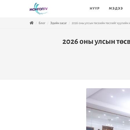
НҮҮР
МЭДЭЭ
Блог
Эдийн засаг
2026 оны улсын төсвийн төслийг хуулийн 
2026 оны улсын төс