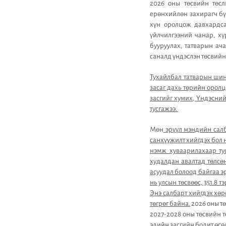
2026 оны төсвийн төсл
ерөнхийлөн захирагч бү
хүн оролцож давхардса
үйлчилгээний чанар, х
бууруулах, татварын ач
саналд үндэслэн төсвийн
Тухайлбал татварын шин
засаг дахь төрийн орол
засгийг хумих, Үндэсни
тусгажээ.
Мөн
эрүүл мэндийн салб
санхүүжилт хийгдэх бол 
нэмж хуваарилахаар тус
худалдан авалтад төлсө
асуудал болоод байгаа эр
нь улсын төсвөөс, 351.8 
Энэ салбарт хийгдэх хөр
төгрөг байна.
2026 оны тө
2027-2028 оны төсвийн т
эдийн засгийн бодит өсөлт