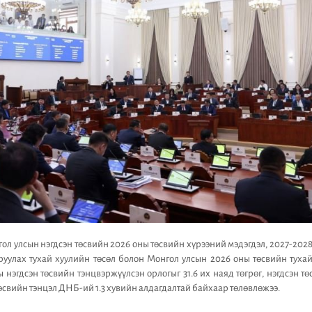
гол улсын нэгдсэн төсвийн 2026 оны төсвийн хүрээний мэдэгдэл, 2027-202
оруулах тухай хуулийн төсөл болон Монгол улсын 2026 оны төсвийн туха
 нэгдсэн төсвийн тэнцвэржүүлсэн орлогыг 31.6 их наяд төгрөг, нэгдсэн тө
 төсвийн тэнцэл ДНБ-ий 1.3 хувийн алдагдалтай байхаар төлөвлөжээ.