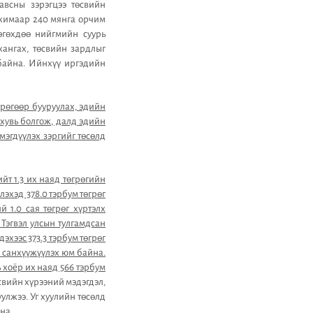
авсны зэрэгцээ төсвийн
ахимаар 240 мянга орчим
өгөхдөө нийгмийн суурь
ангах, төсвийн зардлыг
 байна. Ийнхүү иргэдийн
рөгөөр бууруулах, эдийн
хувь болгож, далд эдийн
эгдүүлэх зэргийг төсөлд
т 1.3 их наяд төгрөгийн
эхэд 378.0 тэрбум төгрөг
 1.0 сая төгрөг хүртэлх
Тэгвэл улсын тулгамдсан
эхээс 373.3 тэрбум төгрөг
эр санхүүжүүлэх юм байна.
 хоёр их наяд 566 тэрбум
свийн хүрээний мэдэгдэл,
улжээ. Уг хуулийн төсөлд
йна.