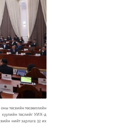
8 оны төсвийн төсөөллийн
й хуулийн төслийг УИХ-д
свийн нийт зарлага 32 их