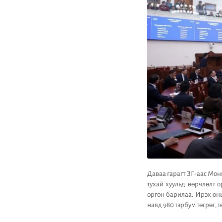
Даваа гарагт ЗГ-аас Мон
тухай хуульд өөрчлөлт 
өргөн барилаа. Ирэх оны
наяд 980 тэрбум төгрөг,