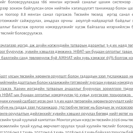
ийг боловсруулахдаа 186 мянган иргэний саналыг цахим системээр 
рээр зохион байгуулсан олон нийтийн хэлэлцүүлэгт танхимаар болон ц
н тоогоор 8.8 мянган санал гаргажээ. Төсвийн төсөлд иргэд санал 
үртээмжийг сайжруулах, амьдрах орчны аюулгүй-найдвартай байдлыг х
ааллыг багасгаж орлогоо нэмэгдүүлэхийг хүсэж байгаагаа илэрхийлсэн
 төслийг боловсруулжээ.
эчлэлээр иргэд, аж ахуйн нэгжүүдийн татварын дарамтыг 3-4 их наяд төг
цоог бууруулж, хувийн хэвшлээ дэмжинэ. НӨАТ-ын буцаан олголтыг таван 
й баялгийн санд төвлөрүүлж буй АМНАТ-ийн хувь хэмжээг 65% болгож нэм
арт улсын төсвийн хөрөнгө оруулалт болон гадаадын зээл тусламжаар ний
нийгмийн даатгалын болон халамжийн тэтгэврийг зургаан хувиар нэмэгдүүл
гажээ. Харин иргэдийн татварын ачааллыг бууруулах зорилгоор тэдний
н НӨАТ-ын буцаан олголтыг нэмэгдүүлэн 50 хувьд хүргэхээр тооцоолжээ. 
чим хүчний салбарт ирэх онд 3.9 их наяд төгрөгийн хөрөнгө оруулалт хийгд
тэрбум нь гадаад зээл тусламжаар, 150 тэрбум төгрөг нь бондын эх үүсвэрэ
өнгө оруулалтын дийлэнхийг хувийн хэвшил оруулах бөгөөд нийт өртөг нь
свийн тухай хуультай хамтатган Монгол улсын нэгдсэн төсвийн 2026 оны тө
өсөөллийн тухай хуульд өөрчлөлт оруулах тухай хуулийн төслийг боловсру
 2026 онд 5,7 хувь, 2027 онд 6,3 хувь, 2028 онд 6,5 хувь байхаар тооцсон ба