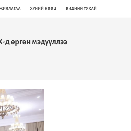
ЖИЛЛАГАА
ХҮНИЙ НӨӨЦ
БИДНИЙ ТУХАЙ
Х-д өргөн мэдүүллээ