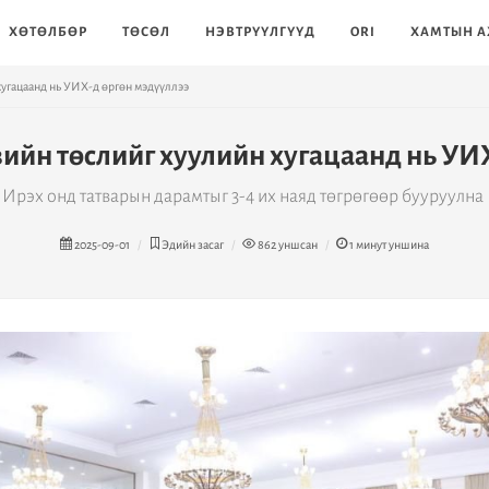
ХӨТӨЛБӨР
ТӨСӨЛ
НЭВТРҮҮЛГҮҮД
ORI
ХАМТЫН А
хугацаанд нь УИХ-д өргөн мэдүүллээ
вийн төслийг хуулийн хугацаанд нь УИ
Ирэх онд татварын дарамтыг 3-4 их наяд төгрөгөөр бууруулна
2025-09-01
Эдийн засаг
862
уншсан
1
минут уншина