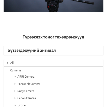
Түрээслэх тоног төхөөрөмжүүд
Бүтээгдэхүүний ангилал
All
Cameras
ARRI Cemera
Panasonic Camera
Sony Camera
Canon Camera
Drone