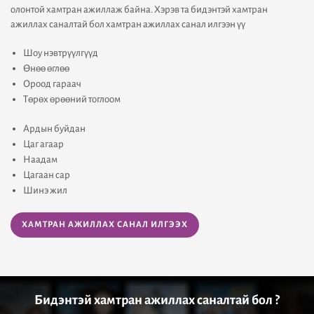
олонтой хамтран ажиллаж байна. Хэрэв та бидэнтэй хамтран
ажиллах саналтай бол хамтран ажиллах санал илгээн үү
Шоу нэвтрүүлгүүд
Өнөө өглөө
Ороод гараач
Төрөх өрөөний тоглоом
Ардын буйдан
Цаг агаар
Наадам
Цагаан сар
Шинэ жил
ХАМТРАН АЖИЛЛАХ САНАЛ ИЛГЭЭХ
Бидэнтэй хамтран ажиллах саналтай бол ?