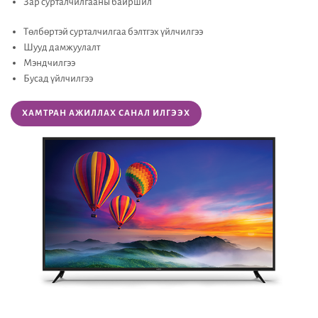
Зар сурталчилгааны байршил
Төлбөртэй сурталчилгаа бэлтгэх үйлчилгээ
Шууд дамжуулалт
Мэндчилгээ
Бусад үйлчилгээ
ХАМТРАН АЖИЛЛАХ САНАЛ ИЛГЭЭХ