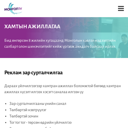
ХАМТЫН АЖИЛЛАГАА
Бид өнгөрсөн 8 жилийн хугацаанд Монголын хэвлэл мэдээллийн
салбарт олон шинэчлэлтийг хийж үргэлж анхдагч байсаар ирлээ.
Реклам зар сурталчилгаа
Дараах үйлчилгээгээр хамтран ажиллах боломжтой бөгөөд хамтран
ажиллах хүсэлт илгээх хэсэгт саналаа илгээн үү
Зар сурталчилгааны үнийн санал
Төлбөртэй нэвтрүүлэг
Төлбөртэй зочин
Тог тог тог - төрсөн өдрийн үйлчилгээ