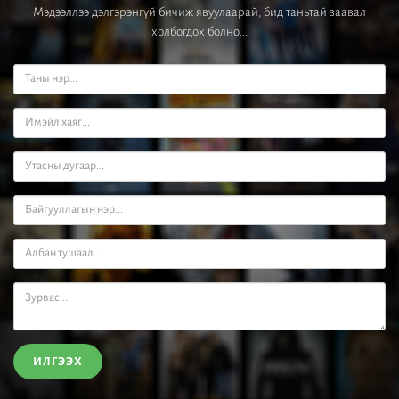
Мэдээллээ дэлгэрэнгүй бичиж явуулаарай, бид таньтай заавал
холбогдох болно...
ИЛГЭЭХ