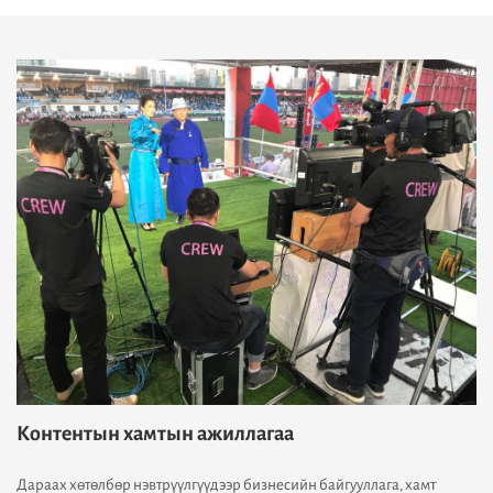
Контентын хамтын ажиллагаа
Дараах хөтөлбөр нэвтрүүлгүүдээр бизнесийн байгууллага, хамт