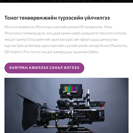
Тоног төхөөрөмжийн түрээсийн үйлчилгээ
Монгол телевиз нь Монголын хамгийн анхны HD телевиз юм. Мөн
Монголын телевизүүдээс анх удаа орчин үеийн дэвшилтэт технологи болох
нисдэг камер Octocopter-ийг ашиглан дүрс авч эфирт шууд дамжуулан
хүргэж байсан бөгөөд одоо хамгийн сүүлийн үеийн загвар болох Phantom4,
DJI Inspire 1 Pro гэх мэт нисдэг камеруудыг ашиглаж байна.
ХАМТРАН АЖИЛЛАХ САНАЛ ИЛГЭЭХ