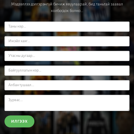
Мэдээллээ дэлгэрэнгүй бичиж явуулаарай, бид таньтай заавал
холбогдох болно...
ИЛГЭЭХ