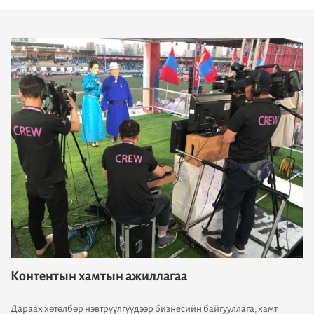
Контентын хамтын ажиллагаа
Дараах хөтөлбөр нэвтрүүлгүүдээр бизнесийн байгууллага, хамт