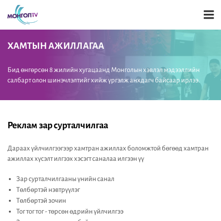
ХАМТЫН АЖИЛЛАГАА
Бид өнгөрсөн 8 жилийн хугацаанд Монголын хэвлэл мэдээллийн
салбарт олон шинэчлэлтийг хийж үргэлж анхдагч байсаар ирлээ.
Реклам зар сурталчилгаа
Дараах үйлчилгээгээр хамтран ажиллах боломжтой бөгөөд хамтран
ажиллах хүсэлт илгээх хэсэгт саналаа илгээн үү
Зар сурталчилгааны үнийн санал
Төлбөртэй нэвтрүүлэг
Төлбөртэй зочин
Тог тог тог - төрсөн өдрийн үйлчилгээ