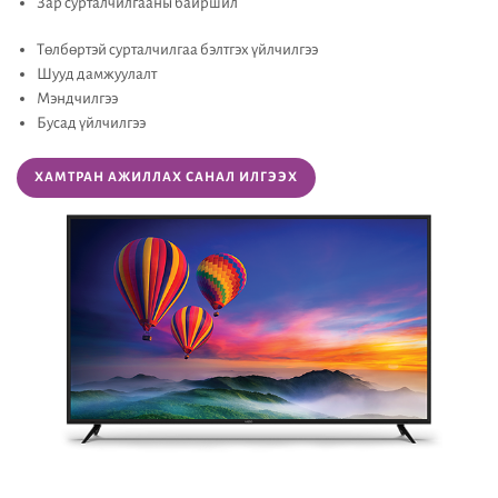
Зар сурталчилгааны байршил
Төлбөртэй сурталчилгаа бэлтгэх үйлчилгээ
Шууд дамжуулалт
Мэндчилгээ
Бусад үйлчилгээ
ХАМТРАН АЖИЛЛАХ САНАЛ ИЛГЭЭХ