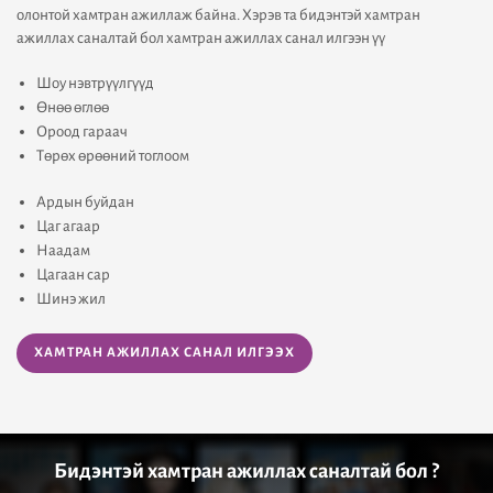
олонтой хамтран ажиллаж байна. Хэрэв та бидэнтэй хамтран
ажиллах саналтай бол хамтран ажиллах санал илгээн үү
Шоу нэвтрүүлгүүд
Өнөө өглөө
Ороод гараач
Төрөх өрөөний тоглоом
Ардын буйдан
Цаг агаар
Наадам
Цагаан сар
Шинэ жил
ХАМТРАН АЖИЛЛАХ САНАЛ ИЛГЭЭХ
Бидэнтэй хамтран ажиллах саналтай бол ?