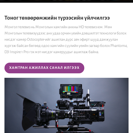
Тоног төхөөрөмжийн түрээсийн үйлчилгээ
Монгол телевиз нь Монголын хамгийн анхны HD телевиз юм. Мөн
Монголын телевизүүдээс анх удаа орчин үеийн дэвшилтэт технологи болох
нисдэг камер Octocopter-ийг ашиглан дүрс авч эфирт шууд дамжуулан
хүргэж байсан бөгөөд одоо хамгийн сүүлийн үеийн загвар болох Phantom4,
DJI Inspire 1 Pro гэх мэт нисдэг камеруудыг ашиглаж байна.
ХАМТРАН АЖИЛЛАХ САНАЛ ИЛГЭЭХ