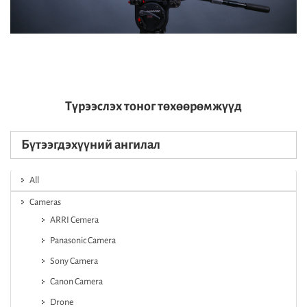
Түрээслэх тоног төхөөрөмжүүд
Бүтээгдэхүүний ангилал
All
Cameras
ARRI Cemera
Panasonic Camera
Sony Camera
Canon Camera
Drone